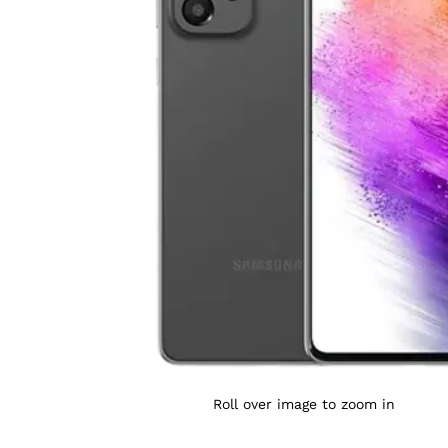
Agrandir l’image : Galaxy A73 5G (8/128) — YouShop
Roll over image to zoom in