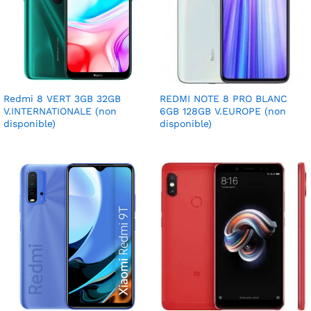
Redmi 8 VERT 3GB 32GB
REDMI NOTE 8 PRO BLANC
V.INTERNATIONALE (non
6GB 128GB V.EUROPE (non
disponible)
disponible)