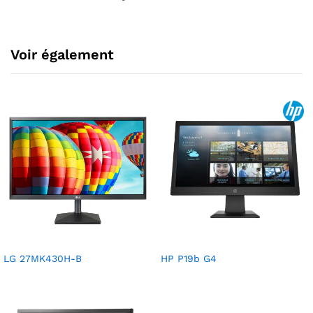
Voir également
LG 27MK430H-B
HP P19b G4