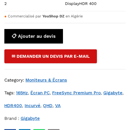
2
DisplayHDR 400
●
Commercialisé par
YouShop DZ
en Algérie
📋 Ajouter au devis
✉ DEMANDER UN DEVIS PAR E-MAIL
Category:
Moniteurs & Écrans
Tags:
165Hz
,
Écran PC
,
FreeSync Premium Pro
,
Gigabyte
,
HDR400
,
Incurvé
,
QHD
,
VA
Brand :
Gigabyte