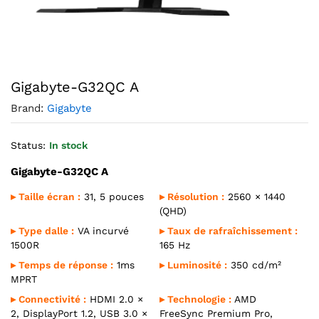
Agrandir l’image : Gigabyte-G32QC A — YouShop DZ
Gigabyte-G32QC A
Brand:
Gigabyte
Status:
In stock
Gigabyte-G32QC A
▸ Taille écran :
31, 5 pouces
▸ Résolution :
2560 × 1440
(QHD)
▸ Type dalle :
VA incurvé
▸ Taux de rafraîchissement :
1500R
165 Hz
▸ Temps de réponse :
1ms
▸ Luminosité :
350 cd/m²
MPRT
▸ Connectivité :
HDMI 2.0 ×
▸ Technologie :
AMD
2, DisplayPort 1.2, USB 3.0 ×
FreeSync Premium Pro,