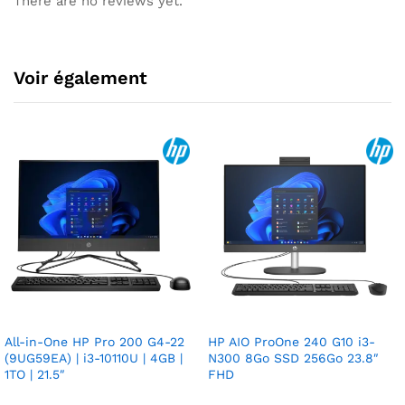
There are no reviews yet.
Voir également
All-in-One HP Pro 200 G4-22
HP AIO ProOne 240 G10 i3-
(9UG59EA) | i3-10110U | 4GB |
N300 8Go SSD 256Go 23.8″
1TO | 21.5″
FHD