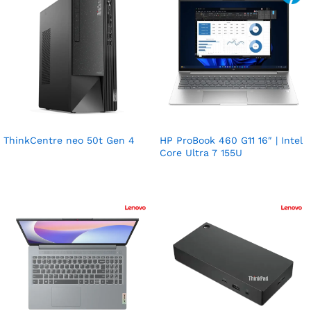
ThinkCentre neo 50t Gen 4
HP ProBook 460 G11 16″ | Intel
Core Ultra 7 155U