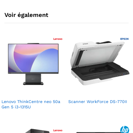
Voir également
Lenovo ThinkCentre neo 50a
Scanner WorkForce DS-770II
Gen 5 i3-1315U