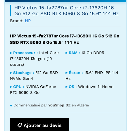
HP Victus 15-fa2787nr Core i7-13620H 16
Go 512 Go SSD RTX 5060 8 Go 15.6″ 144 Hz
Brand:
HP
HP Victus 15-fa2787nr Core i7-13620H 16 Go 512 Go
SSD RTX 5060 8 Go 15.6″ 144 Hz
▸ Processeur :
Intel Core
▸ RAM :
16 Go DDR5
i7-13620H 13e gen (10
cœurs)
▸ Stockage :
512 Go SSD
▸ Écran :
15.6″ FHD IPS 144
NVMe Gen4
Hz
▸ GPU :
NVIDIA GeForce
▸ OS :
Windows 11 Home
RTX 5060 8 Go
●
Commercialisé par
YouShop DZ
en Algérie
📋 Ajouter au devis