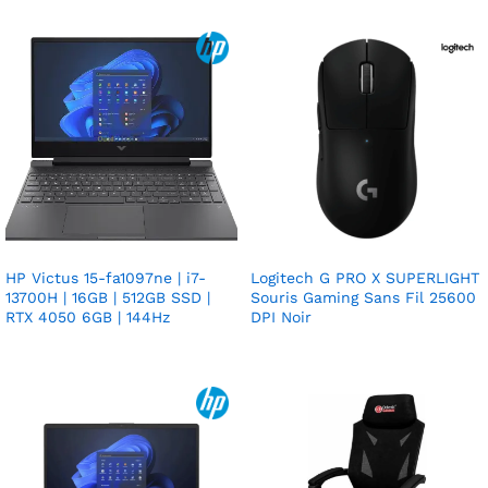
HP Victus 15-fa1097ne | i7-
Logitech G PRO X SUPERLIGHT
13700H | 16GB | 512GB SSD |
Souris Gaming Sans Fil 25600
RTX 4050 6GB | 144Hz
DPI Noir