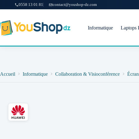
0558 13 01 81
contact@youshop-dz.com
Passer
au
contenu
Informatique
Laptops 
Accueil
Informatique
Collaboration & Visioconférence
Écrans