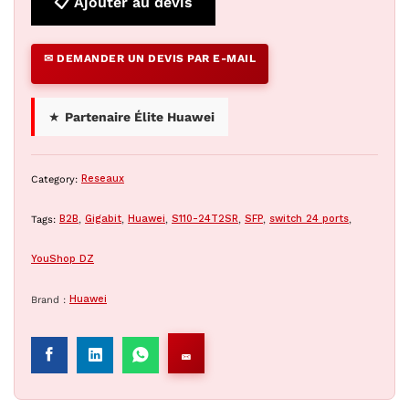
📋 Ajouter au devis
✉ DEMANDER UN DEVIS PAR E-MAIL
★
Partenaire Élite Huawei
Category:
Reseaux
Tags:
B2B
,
Gigabit
,
Huawei
,
S110-24T2SR
,
SFP
,
switch 24 ports
,
YouShop DZ
Brand :
Huawei