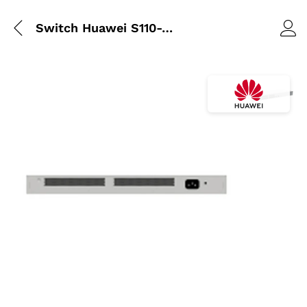
Switch Huawei S110-24T2SR | 24 Ports Gigabit + 2 SFP
Agrandir l’i