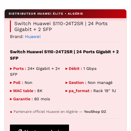
Agrandir l’image : Switch Huawei S110-24T2SR | 24 Ports 
Switch Huawei S110-24T2SR | 24 Ports
Gigabit + 2 SFP
Brand:
Huawei
Switch Huawei S110-24T2SR | 24 Ports Gigabit + 2
SFP
▸ Ports :
24× Gigabit + 2×
▸ Débit :
1 Gbps
SFP
▸ PoE :
Non
▸ Gestion :
Non managé
▸ MAC table :
8K
▸ pa_format :
Rack 19" 1U
▸ Garantie :
60 mois
●
Partenaire officiel Huawei en Algérie —
YouShop DZ