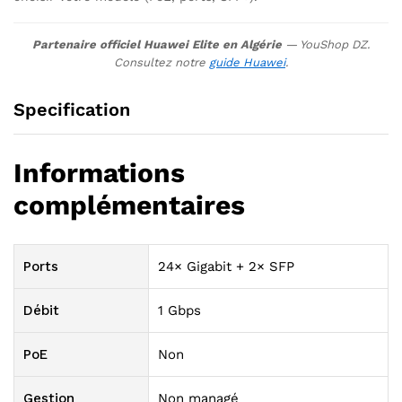
Partenaire officiel Huawei Elite en Algérie
— YouShop DZ.
Consultez notre
guide Huawei
.
Specification
Informations
complémentaires
Ports
24× Gigabit + 2× SFP
Débit
1 Gbps
PoE
Non
Gestion
Non managé