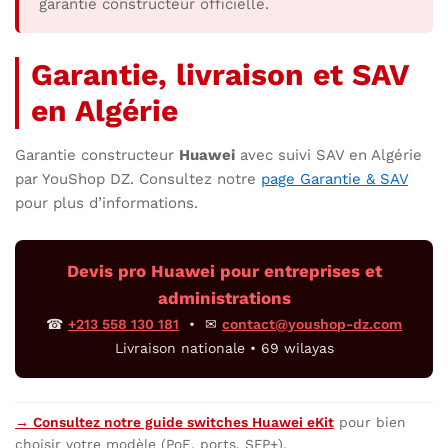
garantie constructeur officielle.
Garantie, livraison et SAV
en Algérie
Garantie constructeur
Huawei
avec suivi SAV en Algérie
par YouShop DZ. Consultez notre
page Garantie & SAV
pour plus d’informations.
Devis pro Huawei pour entreprises et
administrations
☎
+213 558 130 181
• ✉
contact@youshop-dz.com
Livraison nationale • 69 wilayas
→ Consultez notre guide switches Huawei eKit
pour bien
choisir votre modèle (PoE, ports, SFP+).