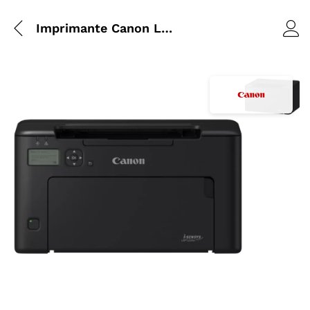
Imprimante Canon LBP122DW | Laser
Agrandir l’i