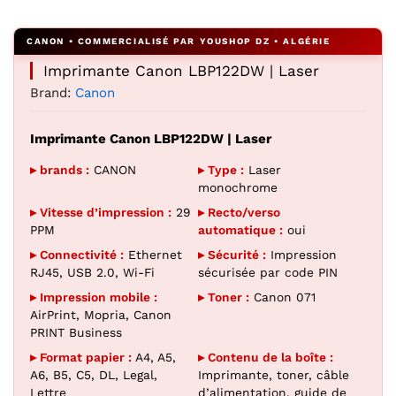
Agrandir l’image : Imprimante Canon LBP122DW vue de fac
Imprimante Canon LBP122DW | Laser
Brand:
Canon
Imprimante Canon LBP122DW | Laser
▸ brands :
CANON
▸ Type :
Laser
monochrome
▸ Vitesse d’impression :
29
▸ Recto/verso
PPM
automatique :
oui
▸ Connectivité :
Ethernet
▸ Sécurité :
Impression
RJ45, USB 2.0, Wi-Fi
sécurisée par code PIN
▸ Impression mobile :
▸ Toner :
Canon 071
AirPrint, Mopria, Canon
PRINT Business
▸ Format papier :
A4, A5,
▸ Contenu de la boîte :
A6, B5, C5, DL, Legal,
Imprimante, toner, câble
Lettre
d’alimentation, guide de