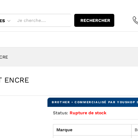
ET ENCRE
RECHERCHER
ES
NCRE
T ENCRE
Status:
Rupture de stock
Marque
B