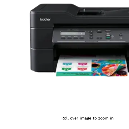
Agrandir l’image : BROTHER DCP-T720DW MF JET 
Roll over image to zoom in