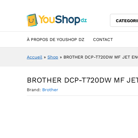
BROTHER DCP-T720DW MF J
Description
Specification
Avis (0)
CATEGORI
À PROPOS DE YOUSHOP DZ
CONTACT
Accueil
»
Shop
»
BROTHER DCP-T720DW MF JET E
BROTHER DCP-T720DW MF JE
Brand:
Brother