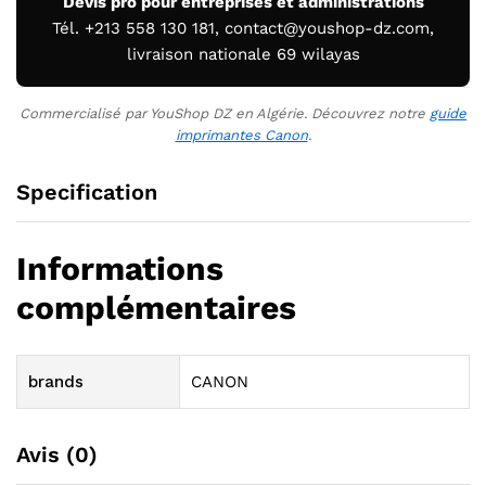
Devis pro pour entreprises et administrations
Tél. +213 558 130 181, contact@youshop-dz.com,
livraison nationale 69 wilayas
Commercialisé par YouShop DZ en Algérie. Découvrez notre
guide
imprimantes Canon
.
Specification
Informations
complémentaires
brands
CANON
Avis (0)