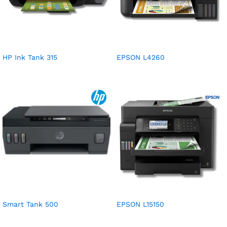
HP Ink Tank 315
EPSON L4260
Smart Tank 500
EPSON L15150