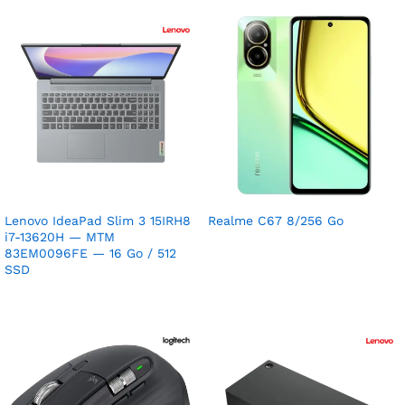
Lenovo IdeaPad Slim 3 15IRH8
Realme C67 8/256 Go
i7-13620H — MTM
83EM0096FE — 16 Go / 512
SSD