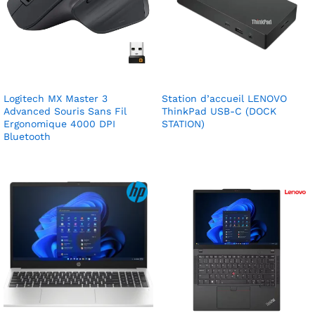
Logitech MX Master 3
Station d’accueil LENOVO
Advanced Souris Sans Fil
ThinkPad USB-C (DOCK
Ergonomique 4000 DPI
STATION)
Bluetooth