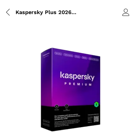
Kaspersky Plus 2026 | Antivirus 1 An 3 Postes | Licence Officielle