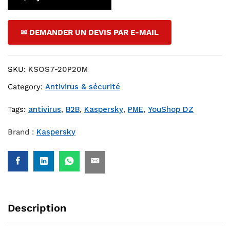
✉ DEMANDER UN DEVIS PAR E-MAIL
SKU:
KSOS7-20P20M
Category:
Antivirus & sécurité
Tags:
antivirus
,
B2B
,
Kaspersky
,
PME
,
YouShop DZ
Brand :
Kaspersky
Description