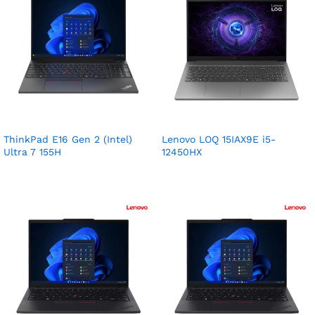
ThinkPad E16 Gen 2 (Intel)
Lenovo LOQ 15IAX9E i5-
Ultra 7 155H
12450HX