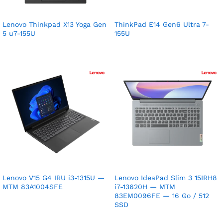
Lenovo Thinkpad X13 Yoga Gen
ThinkPad E14 Gen6 Ultra 7-
5 u7-155U
155U
Lenovo V15 G4 IRU i3-1315U —
Lenovo IdeaPad Slim 3 15IRH8
MTM 83A1004SFE
i7-13620H — MTM
83EM0096FE — 16 Go / 512
SSD