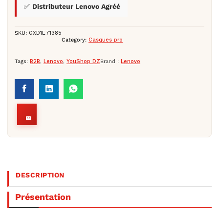
✅
Distributeur Lenovo Agréé
SKU:
GXD1E71385
Category:
Casques pro
Tags:
B2B
,
Lenovo
,
YouShop DZ
Brand :
Lenovo
DESCRIPTION
Présentation