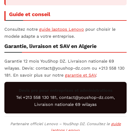
Guide et conseil
Consultez notre
guide laptops Lenovo
pour choisir le
modele adapte a votre entreprise.
Garantie, livraison et SAV en Algerie
Garantie 12 mois YouShop DZ. Livraison nationale 69
wilayas. Devis: contact@youshop-dz.com ou +213 558 130
181. En savoir plus sur notre
garantie et SAV
.
Devis pro pour entreprises et administrations
Tel +213 558 130 181, contact@youshop-dz.com,
Livraison nationale 69 wilayas
Partenaire officiel Lenovo – YouShop DZ. Consultez le
guide
laptops Lenovo
.