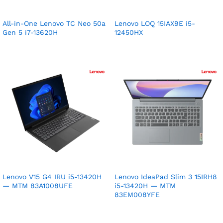
All-in-One Lenovo TC Neo 50a
Lenovo LOQ 15IAX9E i5-
Gen 5 i7-13620H
12450HX
Lenovo V15 G4 IRU i5-13420H
Lenovo IdeaPad Slim 3 15IRH8
— MTM 83A1008UFE
i5-13420H — MTM
83EM008YFE