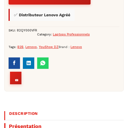
✅
Distributeur Lenovo Agréé
SKU:
82QY000VFR
Category:
Laptops Professionnels
Tags:
B2B
,
Lenovo
,
YouShop DZ
Brand :
Lenovo
DESCRIPTION
Présentation