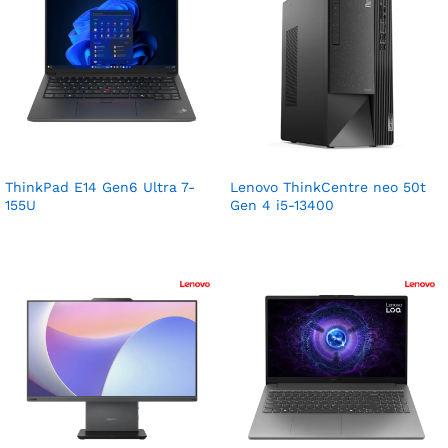
ThinkPad E14 Gen6 Ultra 7-
Lenovo ThinkCentre neo 50t
155U
Gen 4 i5-13400