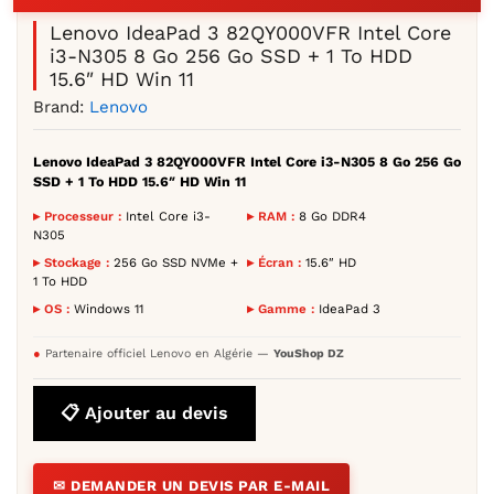
Lenovo IdeaPad 3 82QY000VFR Intel Core
i3-N305 8 Go 256 Go SSD + 1 To HDD
15.6″ HD Win 11
Brand:
Lenovo
Lenovo IdeaPad 3 82QY000VFR Intel Core i3-N305 8 Go 256 Go
SSD + 1 To HDD 15.6″ HD Win 11
▸ Processeur :
Intel Core i3-
▸ RAM :
8 Go DDR4
N305
▸ Stockage :
256 Go SSD NVMe +
▸ Écran :
15.6″ HD
1 To HDD
▸ OS :
Windows 11
▸ Gamme :
IdeaPad 3
●
Partenaire officiel Lenovo en Algérie —
YouShop DZ
📋 Ajouter au devis
✉ DEMANDER UN DEVIS PAR E-MAIL