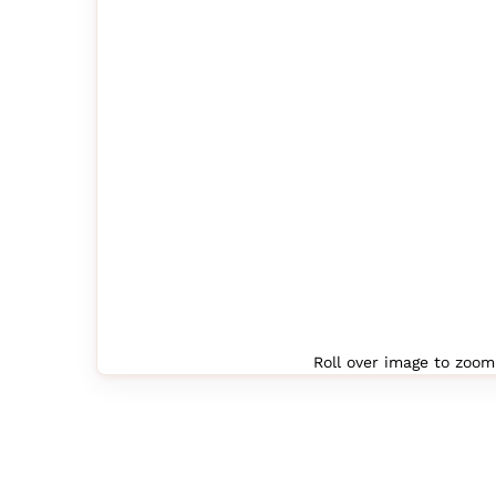
Agrandir l’image : ThinkCentre neo 50q 
Roll over image to zoom