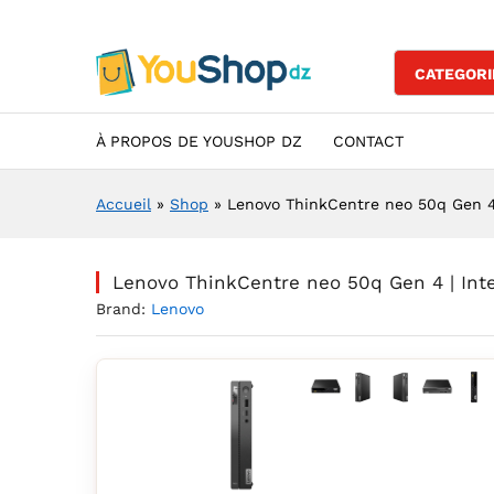
Lenovo ThinkCentre neo 50q G
Description
Specification
Avis (0)
CATEGORI
À PROPOS DE YOUSHOP DZ
CONTACT
Accueil
»
Shop
»
Lenovo ThinkCentre neo 50q Gen 4 |
Lenovo ThinkCentre neo 50q Gen 4 | Inte
Brand:
Lenovo
Agrandir l’image : Leno
Agrandir l’image : 
Agrandir l’ima
Agrandir 
Agra