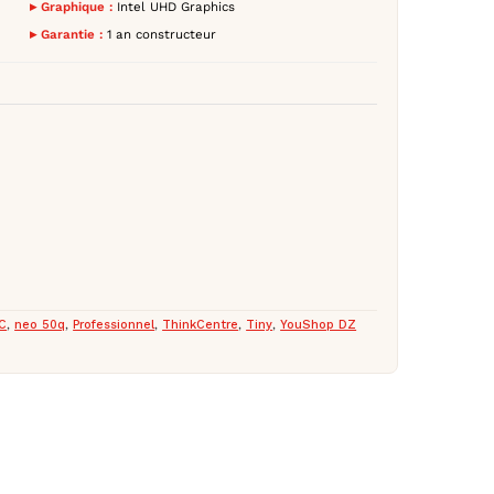
▸ Graphique :
Intel UHD Graphics
▸ Garantie :
1 an constructeur
PC
,
neo 50q
,
Professionnel
,
ThinkCentre
,
Tiny
,
YouShop DZ