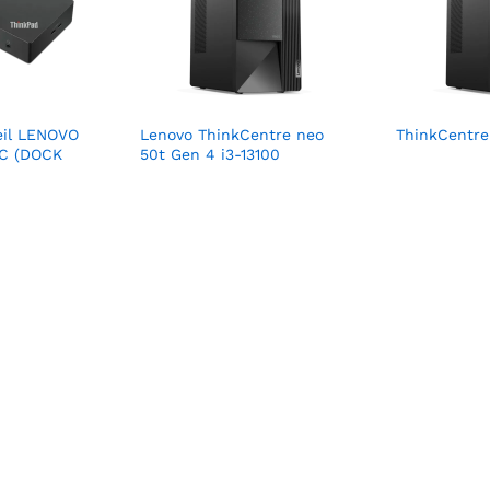
eil LENOVO
Lenovo ThinkCentre neo
ThinkCentre
C (DOCK
50t Gen 4 i3-13100