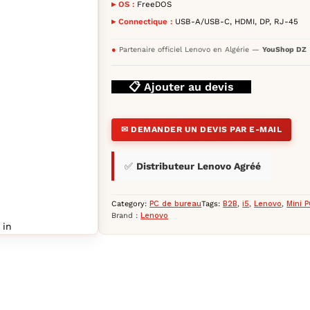
▸ OS :
FreeDOS
Gen vue de FACE
▸ Connectique :
USB-A/USB-C, HDMI, DP, RJ-45
●
Partenaire officiel Lenovo en Algérie —
YouShop DZ
📋 Ajouter au devis
✉ DEMANDER UN DEVIS PAR E-MAIL
✅
Distributeur Lenovo Agréé
Category:
PC de bureau
Tags:
B2B
,
i5
,
Lenovo
,
Mini 
Brand :
Lenovo
 in