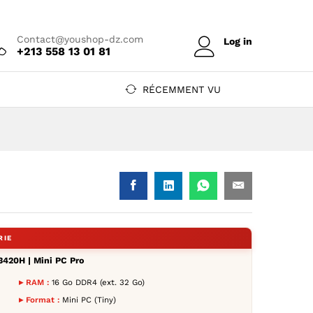
Prix sur devis
Ajouter au devis
Contact@youshop-dz.com
Log in
+213 558 13 01 81
RÉCEMMENT VU
3420H | Mini PC Pro
YouShop DZ
ro — YouShop DZ
PC Pro — YouShop DZ
Mini PC Pro — YouShop DZ
13420H | Mini PC Pro — YouShop DZ
l i5-13420H | Mini PC Pro — YouShop DZ
 Intel i5-13420H | Mini PC Pro — YouShop DZ
e dos
▸ RAM :
16 Go DDR4 (ext. 32 Go)
▸ Format :
Mini PC (Tiny)