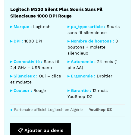
Logitech M330 Silent Plus Souris Sans Fil
Silencieuse 1000 DPI Rouge
▸ Marque :
Logitech
▸ pa_type-article :
Souris
sans fil silencieuse
▸ DPI :
1000 DPI
▸ Nombre de boutons :
3
boutons + molette
silencieux
▸ Connectivité :
Sans fil
▸ Autonomie :
24 mois (1
2,4 GHz – USB nano
pile AA)
▸ Silencieux :
Oui – clics
▸ Ergonomie :
Droitier
et molette
▸ Couleur :
Rouge
▸ Garantie :
12 mois
YouShop DZ
●
Partenaire officiel Logitech en Algérie —
YouShop DZ
📋 Ajouter au devis