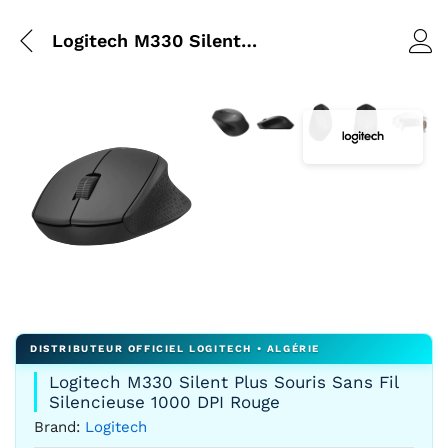
Logitech M330 Silent Plus Souris Sans Fil Silencieuse 1000 DPI Rouge
Agrandir l’image : logitech M330
Agrandir l’image : logitec
Agrandir l’image : l
Agrandir l’ima
Agrandir
Agrandir l’image : logitech M330 sans fil SILENT PLUS vue a
Logitech M330 Silent Plus Souris Sans Fil
Silencieuse 1000 DPI Rouge
Brand:
Logitech