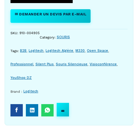
✉ DEMANDER UN DEVIS PAR E-MAIL
SKU:
910-004905
Category:
SOURIS
Tags:
B2B
,
Logitech
,
Logitech Algérie
,
M330
,
Open Space
,
Professionnel
,
Silent Plus
,
Souris Silencieuse
,
Visioconférence
,
YouShop DZ
Brand :
Logitech