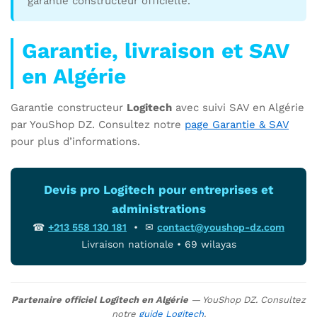
garantie constructeur officielle.
Garantie, livraison et SAV
en Algérie
Garantie constructeur
Logitech
avec suivi SAV en Algérie
par YouShop DZ. Consultez notre
page Garantie & SAV
pour plus d’informations.
Devis pro Logitech pour entreprises et
administrations
☎
+213 558 130 181
• ✉
contact@youshop-dz.com
Livraison nationale • 69 wilayas
Partenaire officiel Logitech en Algérie
— YouShop DZ. Consultez
notre
guide Logitech
.