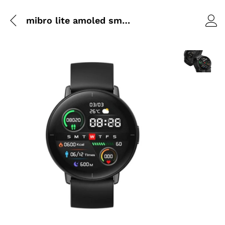
mibro lite amoled smartwatch
Agrandir l’i