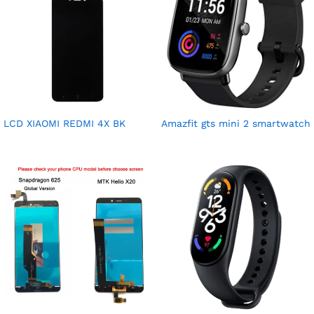
LCD XIAOMI REDMI 4X BK
Amazfit gts mini 2 smartwatch