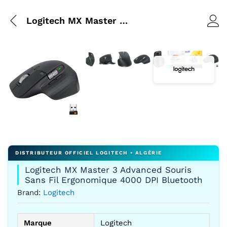
Logitech MX Master 3 Advanced Souris Sans Fil Ergonomique 4000 DPI Bluetooth
Agrandir l’image : Logitech MX Master
Agrandir l’image : Logitech MX M
Agrandir l’image : Logitech 
Agrandir l’image : Logit
Agrandir l’image : 
Agrandir l’imag
Agrandir l
Agrand
Agrandir l’image : Logitech MX Master 3 Advanced Souris 
Logitech MX Master 3 Advanced Souris
Sans Fil Ergonomique 4000 DPI Bluetooth
Brand:
Logitech
Marque
Logitech