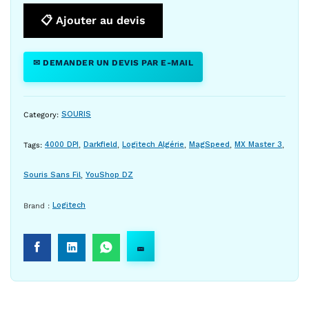
📋 Ajouter au devis
✉ DEMANDER UN DEVIS PAR E-MAIL
Category:
SOURIS
Tags:
4000 DPI
,
Darkfield
,
Logitech Algérie
,
MagSpeed
,
MX Master 3
,
Souris Sans Fil
,
YouShop DZ
Brand :
Logitech