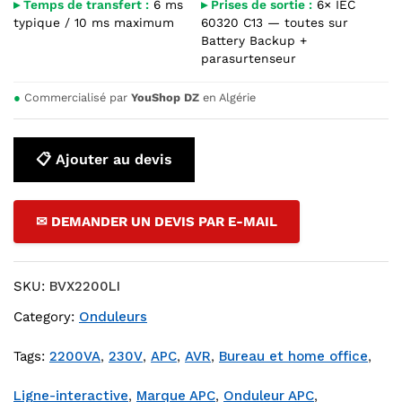
▸ Temps de transfert :
6 ms
▸ Prises de sortie :
6× IEC
typique / 10 ms maximum
60320 C13 — toutes sur
Battery Backup +
parasurtenseur
●
Commercialisé par
YouShop DZ
en Algérie
📋 Ajouter au devis
✉ DEMANDER UN DEVIS PAR E-MAIL
SKU:
BVX2200LI
Category:
Onduleurs
Tags:
2200VA
,
230V
,
APC
,
AVR
,
Bureau et home office
,
Ligne-interactive
,
Marque APC
,
Onduleur APC
,