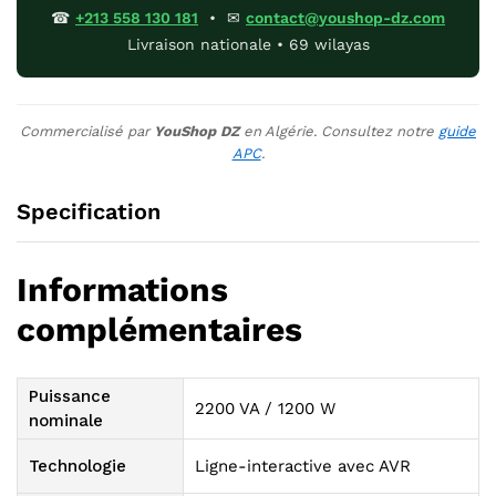
☎
+213 558 130 181
• ✉
contact@youshop-dz.com
Livraison nationale • 69 wilayas
Commercialisé par
YouShop DZ
en Algérie. Consultez notre
guide
APC
.
Specification
Informations
complémentaires
Puissance
2200 VA / 1200 W
nominale
Technologie
Ligne-interactive avec AVR