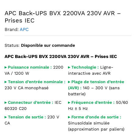
Agrandir l’image : Onduleur APC Back-UPS BVX2200LI 2200
APC Back-UPS BVX 2200VA 230V AVR –
Prises IEC
Brand:
APC
Status:
Disponible sur commande
APC Back-UPS BVX 2200VA 230V AVR – Prises IEC
▸ Puissance nominale :
2200
▸ Technologie :
Ligne-
VA / 1200 W
interactive avec AVR
▸ Tension d’entrée nominale :
▸ Plage de tension d’entrée
230 V CA monophasé
(AVR) :
140 – 300 V (sans
batterie)
▸ Connecteur d’entrée :
IEC
▸ Fréquence d’entrée :
50/60
60320 C20
Hz ± 5 Hz
▸ Tension de sortie :
230 V
▸ Forme d’onde de sortie :
CA
Sinusoïdale simulée
(approximation par paliers)