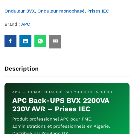
Onduleur BVX
,
Onduleur monophasé
,
Prises IEC
Brand :
APC
Description
APC — COMMERCIALISÉ PAR YOUSHOP ALGÉRIE
APC Back-UPS BVX 2200VA
230V AVR – Prises IEC
Produit professionnel APC pour PME,
administrations et professionnels en Algérie.
Distribué par YouShop DZ.