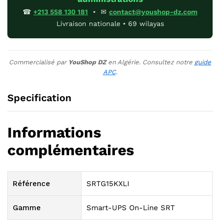
☎
+213 558 130 181
• ✉
contact@youshop-dz.com
Livraison nationale • 69 wilayas
Commercialisé par
YouShop DZ
en Algérie. Consultez notre
guide
APC
.
Specification
Informations
complémentaires
Référence
SRTG15KXLI
Gamme
Smart-UPS On-Line SRT