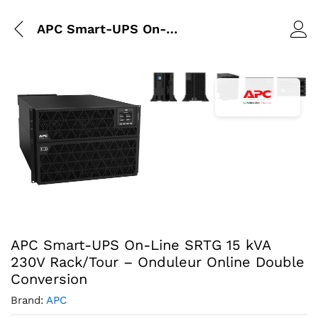
APC Smart-UPS On-Line SRTG 15 kVA 230V Rack/Tour – Onduleur Online Double Conversion
Agrandir l’image : APC Smart-UP
Agrandir l’image : APC Sm
Agrandir l’image : 
Agrandir l’im
Agrandir
Agrandir l’image : APC Smart-UPS SRT 15kVA SRTG15KXLI, f
APC Smart-UPS On-Line SRTG 15 kVA
230V Rack/Tour – Onduleur Online Double
Conversion
Brand:
APC