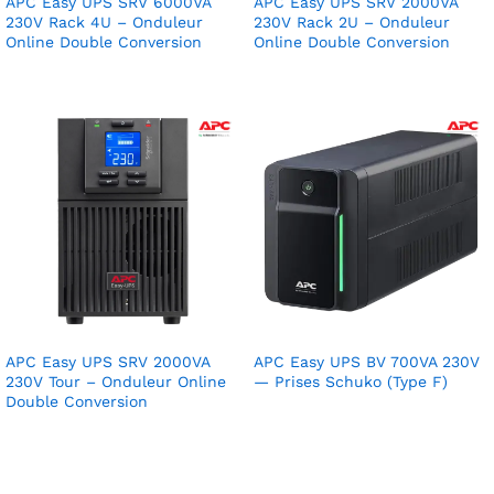
APC Easy UPS SRV 6000VA
APC Easy UPS SRV 2000VA
230V Rack 4U – Onduleur
230V Rack 2U – Onduleur
Online Double Conversion
Online Double Conversion
APC Easy UPS SRV 2000VA
APC Easy UPS BV 700VA 230V
230V Tour – Onduleur Online
— Prises Schuko (Type F)
Double Conversion