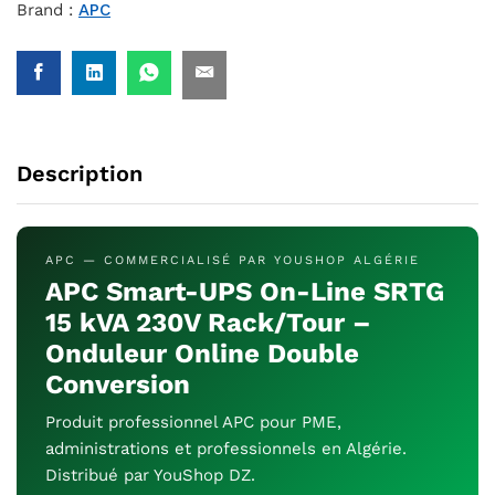
Brand :
APC
Description
APC — COMMERCIALISÉ PAR YOUSHOP ALGÉRIE
APC Smart-UPS On-Line SRTG
15 kVA 230V Rack/Tour –
Onduleur Online Double
Conversion
Produit professionnel APC pour PME,
administrations et professionnels en Algérie.
Distribué par YouShop DZ.