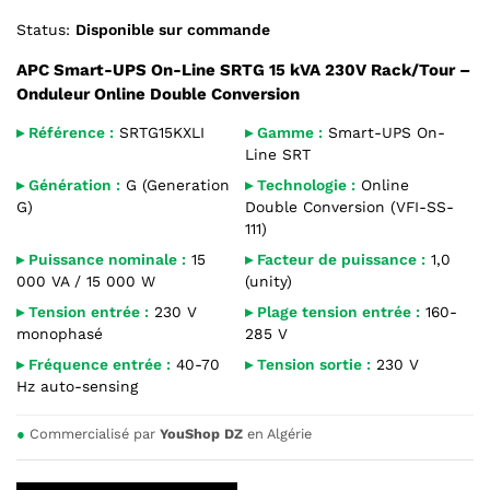
Status:
Disponible sur commande
APC Smart-UPS On-Line SRTG 15 kVA 230V Rack/Tour –
Onduleur Online Double Conversion
▸ Référence :
SRTG15KXLI
▸ Gamme :
Smart-UPS On-
Line SRT
▸ Génération :
G (Generation
▸ Technologie :
Online
G)
Double Conversion (VFI-SS-
111)
▸ Puissance nominale :
15
▸ Facteur de puissance :
1,0
000 VA / 15 000 W
(unity)
▸ Tension entrée :
230 V
▸ Plage tension entrée :
160-
monophasé
285 V
▸ Fréquence entrée :
40-70
▸ Tension sortie :
230 V
Hz auto-sensing
●
Commercialisé par
YouShop DZ
en Algérie