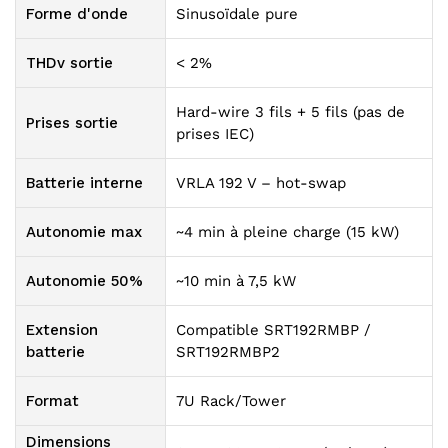
Forme d'onde
Sinusoïdale pure
THDv sortie
< 2%
Hard-wire 3 fils + 5 fils (pas de
Prises sortie
prises IEC)
Batterie interne
VRLA 192 V – hot-swap
Autonomie max
~4 min à pleine charge (15 kW)
Autonomie 50%
~10 min à 7,5 kW
Extension
Compatible SRT192RMBP /
batterie
SRT192RMBP2
Format
7U Rack/Tower
Dimensions