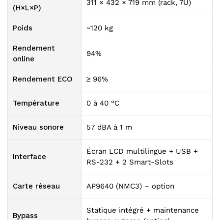
311 × 432 × 719 mm (rack, 7U)
(H×L×P)
Poids
~120 kg
Rendement
94%
online
Rendement ECO
≥ 96%
Température
0 à 40 °C
Niveau sonore
57 dBA à 1 m
Écran LCD multilingue + USB +
Interface
RS-232 + 2 Smart-Slots
Carte réseau
AP9640 (NMC3) – option
Statique intégré + maintenance
Bypass