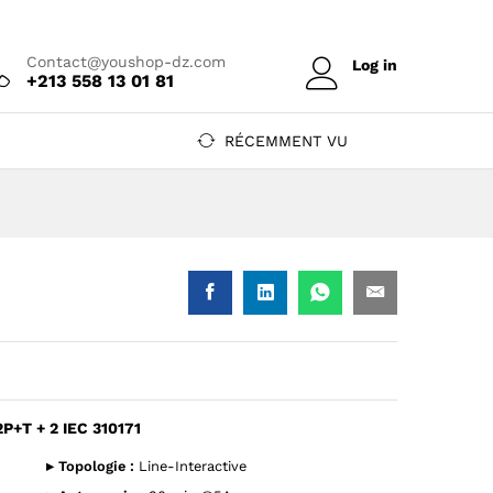
Prix sur devis
Ajouter au devis
Contact@youshop-dz.com
Log in
+213 558 13 01 81
RÉCEMMENT VU
P+T + 2 IEC 310171
T + 2 IEC 310171 — YouShop DZ
2KVA 2P+T + 2 IEC 310171 — YouShop DZ
▸ Topologie :
Line-Interactive