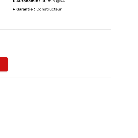
▸ Autonomie :
30 min @5A
▸ Garantie :
Constructeur
L