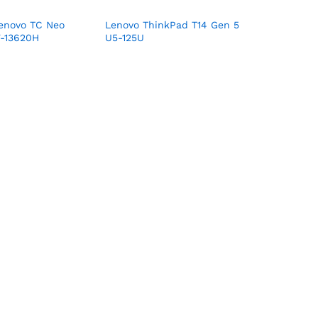
Lenovo TC Neo
Lenovo ThinkPad T14 Gen 5
7-13620H
U5-125U