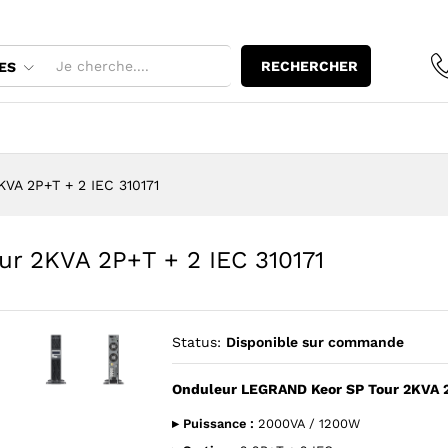
our 2KVA 2P+T + 2 IEC 310171
RECHERCHER
ES
VA 2P+T + 2 IEC 310171
r 2KVA 2P+T + 2 IEC 310171
Status:
Disponible sur commande
Onduleur LEGRAND Keor SP Tour 2KVA 2
Agrandir l’image : Onduleur LEGRAND Keor SP Tour 2KVA 2P+
Agrandir l’image : Onduleur LEGRAND Keor SP Tour 
▸ Puissance :
2000VA / 1200W