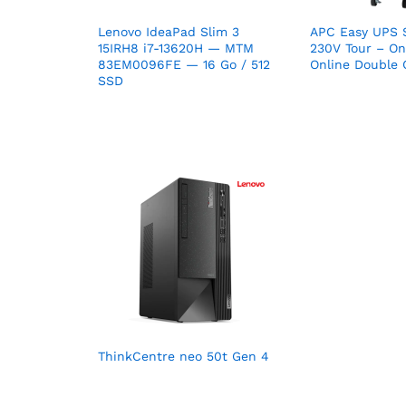
Lenovo IdeaPad Slim 3
APC Easy UPS 
15IRH8 i7-13620H — MTM
230V Tour – On
83EM0096FE — 16 Go / 512
Online Double 
SSD
ThinkCentre neo 50t Gen 4