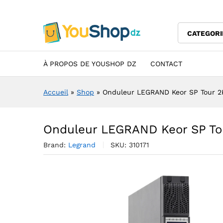
Onduleur LEGRAND Keor SP T
Description
Specification
Avis (0)
CATEGORI
À PROPOS DE YOUSHOP DZ
CONTACT
Accueil
»
Shop
»
Onduleur LEGRAND Keor SP Tour 2K
Onduleur LEGRAND Keor SP Tou
Brand:
Legrand
SKU:
310171