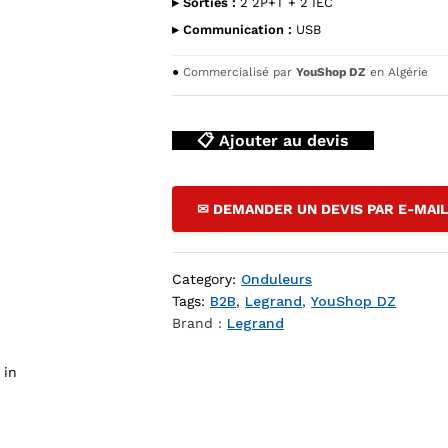
▸ Sorties :
2 2P+T + 2 IEC
▸ Communication :
USB
●
Commercialisé par
YouShop DZ
en Algérie
📋 Ajouter au devis
✉ DEMANDER UN DEVIS PAR E-MAI
r SP Tour 2KVA 2P+T + 2 IEC 310171 — YouShop DZ
Category:
Onduleurs
Tags:
B2B
,
Legrand
,
YouShop DZ
Brand :
Legrand
 in