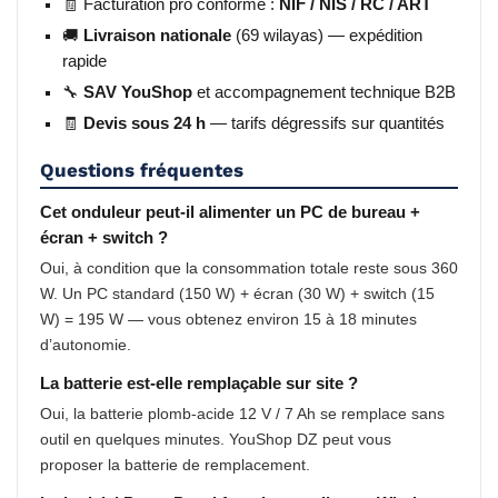
🧾 Facturation pro conforme :
NIF / NIS / RC / ART
🚚
Livraison nationale
(69 wilayas) — expédition
rapide
🔧
SAV YouShop
et accompagnement technique B2B
🧾
Devis sous 24 h
— tarifs dégressifs sur quantités
Questions fréquentes
Cet onduleur peut-il alimenter un PC de bureau +
écran + switch ?
Oui, à condition que la consommation totale reste sous 360
W. Un PC standard (150 W) + écran (30 W) + switch (15
W) = 195 W — vous obtenez environ 15 à 18 minutes
d’autonomie.
La batterie est-elle remplaçable sur site ?
Oui, la batterie plomb-acide 12 V / 7 Ah se remplace sans
outil en quelques minutes. YouShop DZ peut vous
proposer la batterie de remplacement.