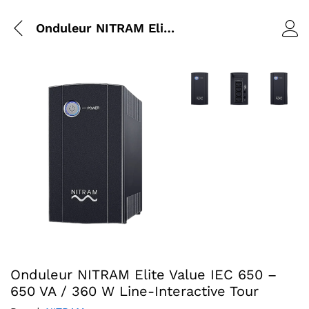
Onduleur NITRAM Elite Value IEC 650 – 650 VA / 360 W Line-Interactive Tour
Agrandir l’image : Ondul
Agrandir l’image 
Agrandir 
Agrandir l’image : Onduleur NITRAM Elite Value IEC 650 - 
Onduleur NITRAM Elite Value IEC 650 –
650 VA / 360 W Line-Interactive Tour