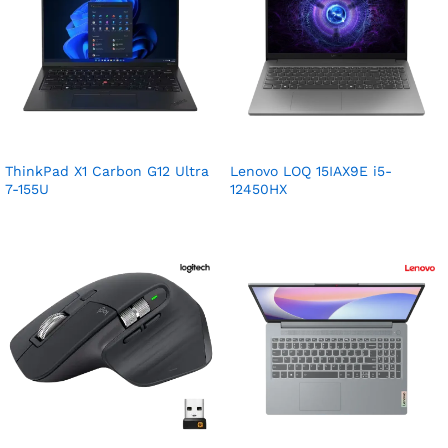
ThinkPad X1 Carbon G12 Ultra
Lenovo LOQ 15IAX9E i5-
7-155U
12450HX