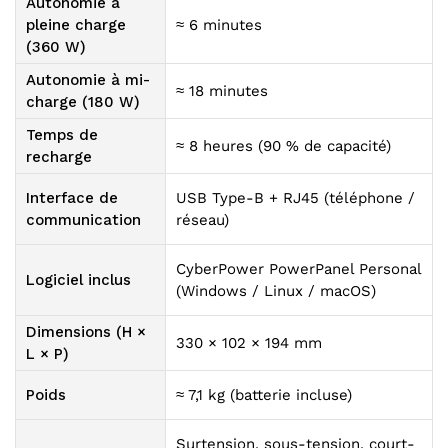
Autonomie à
pleine charge
≈ 6 minutes
(360 W)
Autonomie à mi-
≈ 18 minutes
charge (180 W)
Temps de
≈ 8 heures (90 % de capacité)
recharge
Interface de
USB Type-B + RJ45 (téléphone /
communication
réseau)
CyberPower PowerPanel Personal
Logiciel inclus
(Windows / Linux / macOS)
Dimensions (H ×
330 × 102 × 194 mm
L × P)
Poids
≈ 7,1 kg (batterie incluse)
Surtension, sous-tension, court-