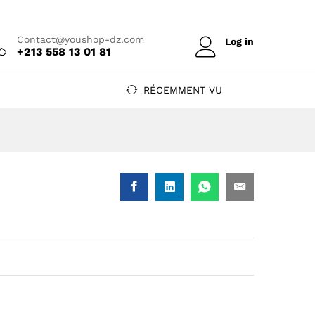
Prix sur
Ajouter au devis
devis
Contact@youshop-dz.com
Log in
+213 558 13 01 81
RÉCEMMENT VU
 W On-Line double conversion Rack 2U — YouShop DZ
A / 900 W On-Line double conversion Rack 2U — YouShop DZ
 1000 VA / 900 W On-Line double conversion Rack 2U — YouShop