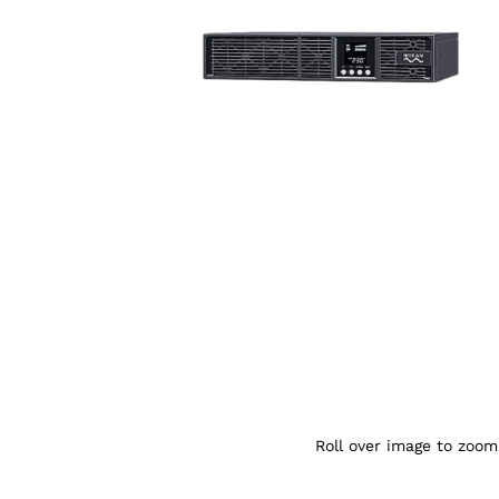
Agrandir l’image : Onduleur NITRAM US1
Roll over image to zoom