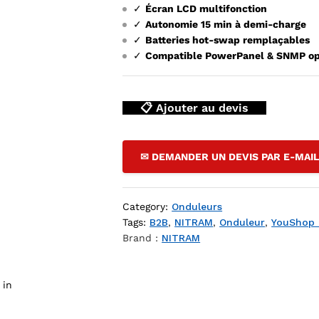
✓
Écran LCD multifonction
✓
Autonomie 15 min à demi-charge
✓
Batteries hot-swap remplaçables
✓
Compatible PowerPanel & SNMP op
📋 Ajouter au devis
0001TRM - 1000 VA / 900 W On-Line double conversion Rack 2U 
✉ DEMANDER UN DEVIS PAR E-MAI
Category:
Onduleurs
Tags:
B2B
,
NITRAM
,
Onduleur
,
YouShop
Brand :
NITRAM
 in