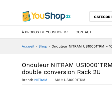
Rack 2U
Description
Specification
Avis (0)
CATEGORI
À PROPOS DE YOUSHOP DZ
CONTACT
Accueil
»
Shop
»
Onduleur NITRAM US10001TRM – 10
Onduleur NITRAM US10001TRM 
double conversion Rack 2U
Brand:
NITRAM
SKU:
US10001TRM
A