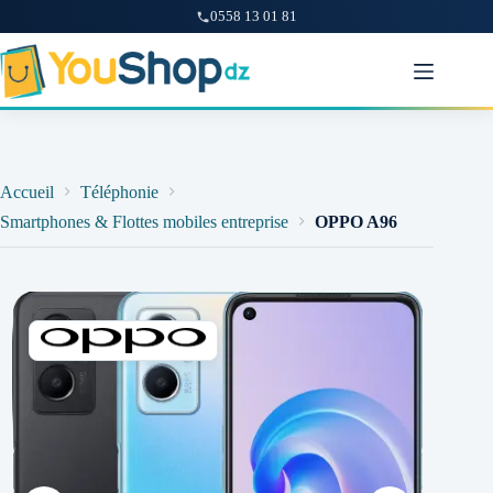
0558 13 01 81
Passer
au
contenu
Accueil
Téléphonie
Smartphones & Flottes mobiles entreprise
OPPO A96