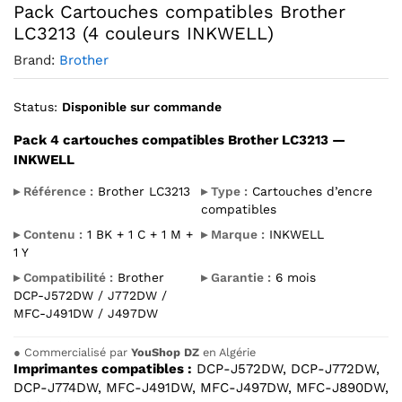
Pack Cartouches compatibles Brother
LC3213 (4 couleurs INKWELL)
Brand:
Brother
Status:
Disponible sur commande
Pack 4 cartouches compatibles Brother LC3213 —
INKWELL
▸ Référence :
Brother LC3213
▸ Type :
Cartouches d’encre
compatibles
▸ Contenu :
1 BK + 1 C + 1 M +
▸ Marque :
INKWELL
1 Y
▸ Compatibilité :
Brother
▸ Garantie :
6 mois
DCP-J572DW / J772DW /
MFC-J491DW / J497DW
●
Commercialisé par
YouShop DZ
en Algérie
Imprimantes compatibles :
DCP-J572DW, DCP-J772DW,
DCP-J774DW, MFC-J491DW, MFC-J497DW, MFC-J890DW,