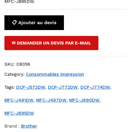
MFC-J895DW.
📋 Ajouter au devis
✉ DEMANDER UN DEVIS PAR E-MAIL
SKU:
OB356
Category:
Consommables impression
Tags:
DCP-J572DW
,
DCP-J772DW
,
DCP-J774DW
,
MFC-J491DW
,
MFC-J497DW
,
MFC-J890DW
,
MFC-J895DW
Brand :
Brother