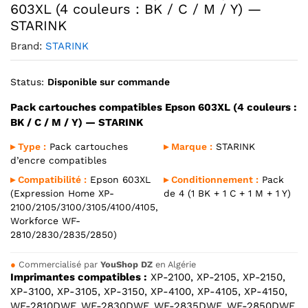
603XL (4 couleurs : BK / C / M / Y) —
STARINK
Brand:
STARINK
Status:
Disponible sur commande
Pack cartouches compatibles Epson 603XL (4 couleurs :
BK / C / M / Y) — STARINK
▸ Type :
Pack cartouches
▸ Marque :
STARINK
d’encre compatibles
▸ Compatibilité :
Epson 603XL
▸ Conditionnement :
Pack
(Expression Home XP-
de 4 (1 BK + 1 C + 1 M + 1 Y)
2100/2105/3100/3105/4100/4105,
Workforce WF-
2810/2830/2835/2850)
●
Commercialisé par
YouShop DZ
en Algérie
Imprimantes compatibles :
XP-2100, XP-2105, XP-2150,
XP-3100, XP-3105, XP-3150, XP-4100, XP-4105, XP-4150,
WF-2810DWF, WF-2830DWF, WF-2835DWF, WF-2850DWF.