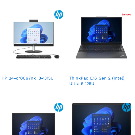
HP 24-cr0067nk i3-1315U
ThinkPad E16 Gen 2 (Intel)
Ultra 5 125U