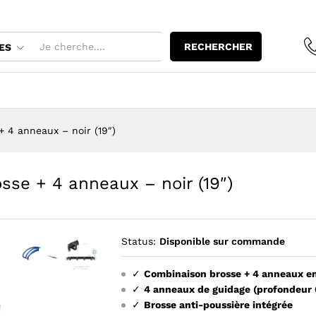
rosse + 4 anneaux - noir (19")
RECHERCHER
ES
+ 4 anneaux – noir (19″)
sse + 4 anneaux – noir (19″)
Status:
Disponible sur commande
✓
Combinaison brosse + 4 anneaux e
Agrandir l’image : Passe-cables Ekivalan 1U a brosse + 4 an
Agrandir l’image : Passe-cables Ekivalan 1U a bross
✓
4 anneaux de guidage (profondeur
✓
Brosse anti-poussière intégrée