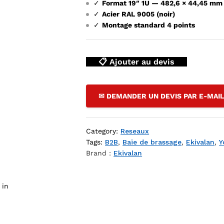
✓
Format 19″ 1U — 482,6 × 44,45 mm
✓
Acier RAL 9005 (noir)
✓
Montage standard 4 points
📋 Ajouter au devis
✉ DEMANDER UN DEVIS PAR E-MAI
1U a brosse + 4 anneaux - noir (19") — YouShop DZ
Category:
Reseaux
Tags:
B2B
,
Baie de brassage
,
Ekivalan
,
Y
Brand :
Ekivalan
 in