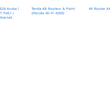
62A Aruba |
Tenda A9 Routeur & Point
MI Router A
T PoE+ |
d’Accès Wi-Fi N300
Ethernet