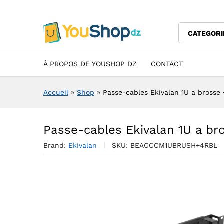
Passe-cables Ekivalan 1U a b
Description
Specification
Avis (0)
CATEGORI
À PROPOS DE YOUSHOP DZ
CONTACT
Accueil
»
Shop
»
Passe-cables Ekivalan 1U a brosse 
Passe-cables Ekivalan 1U a bro
Brand:
Ekivalan
SKU:
BEACCCM1UBRUSH+4RBL