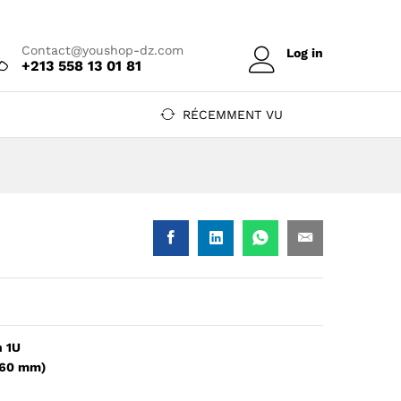
Prix sur devis
Ajouter au devis
Contact@youshop-dz.com
Log in
+213 558 13 01 81
RÉCEMMENT VU
n 1U
neaux - noir (19") — YouShop DZ
e + 4 anneaux - noir (19") — YouShop DZ
 60 mm)