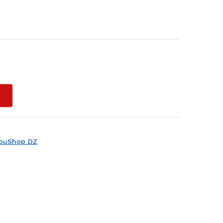
L
ouShop DZ