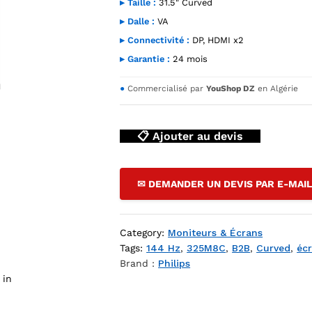
▸ Taille :
31.5" Curved
▸ Dalle :
VA
▸ Connectivité :
DP, HDMI x2
▸ Garantie :
24 mois
●
Commercialisé par
YouShop DZ
en Algérie
📋 Ajouter au devis
| 31.5" QHD Curved Gaming VA 144Hz DisplayPort HDMI x2 — YouS
✉ DEMANDER UN DEVIS PAR E-MAI
Category:
Moniteurs & Écrans
Tags:
144 Hz
,
325M8C
,
B2B
,
Curved
,
éc
Brand :
Philips
 in