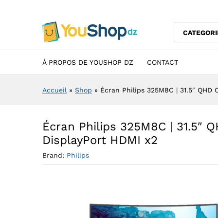
HDMI x2
Description
Specification
Avis (0)
CATEGORI
À PROPOS DE YOUSHOP DZ
CONTACT
Accueil
»
Shop
»
Écran Philips 325M8C | 31.5″ QHD 
Écran Philips 325M8C | 31.5″
DisplayPort HDMI x2
Brand:
Philips