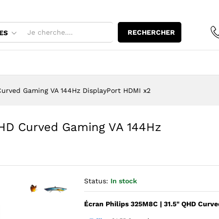
RECHERCHER
ES
Curved Gaming VA 144Hz DisplayPort HDMI x2
 QHD Curved Gaming VA 144Hz
Status:
In stock
Écran Philips 325M8C | 31.5" QHD Curv
Agrandir l’image : Écran Philips 325M8C | 31.5" QHD Curve
Agrandir l’image : Écran Philips 325M8C | 31.5" Q