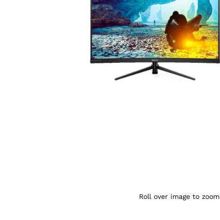
Agrandir l’image : Écran Philips 325M8C 
Roll over image to zoom