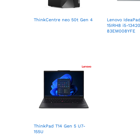
ThinkCentre neo 50t Gen 4
Lenovo IdeaPad
15IRH8 i5-134
83EM008YFE
ThinkPad T14 Gen 5 U7-
155U