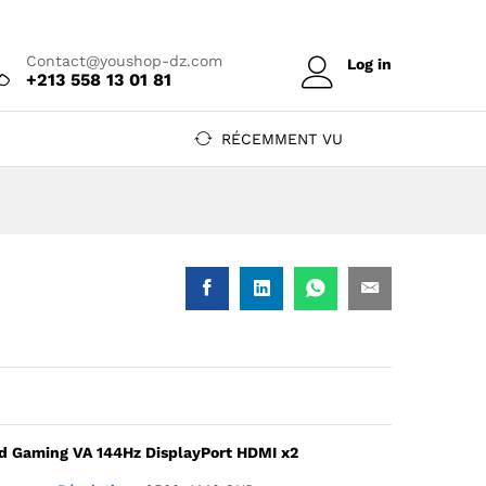
Prix sur
Ajouter au devis
devis
Contact@youshop-dz.com
Log in
+213 558 13 01 81
RÉCEMMENT VU
ed Gaming VA 144Hz DisplayPort HDMI x2
d Gaming VA 144Hz DisplayPort HDMI x2 — YouShop DZ
HD Curved Gaming VA 144Hz DisplayPort HDMI x2 — YouShop DZ