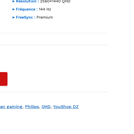
▸ Résolution :
2560×1440 QHD
▸ Fréquence :
144 Hz
▸ FreeSync :
Premium
hop DZ
L
ran gaming
,
Philips
,
QHD
,
YouShop DZ