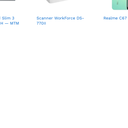
 Slim 3
Scanner WorkForce DS-
Realme C67
20H — MTM
770II