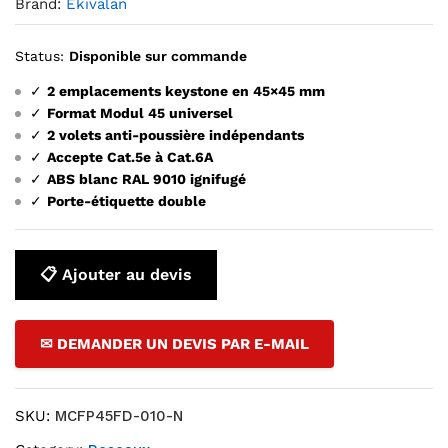
Brand:
Ekivalan
Status:
Disponible sur commande
✓
2 emplacements keystone en 45×45 mm
✓
Format Modul 45 universel
✓
2 volets anti-poussière indépendants
✓
Accepte Cat.5e à Cat.6A
✓
ABS blanc RAL 9010 ignifugé
✓
Porte-étiquette double
📋 Ajouter au devis
✉ DEMANDER UN DEVIS PAR E-MAIL
SKU:
MCFP45FD-010-N