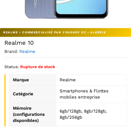
Agrandir l’image : REALME 10 — YouShop DZ
Realme 10
Brand:
Realme
Status:
Rupture de stock
Marque
Realme
Smartphones & Flottes
Catégorie
mobiles entreprise
Mémoire
6gb/128gb, 8gb/128gb,
(configurations
8gb/256gb
disponibles)