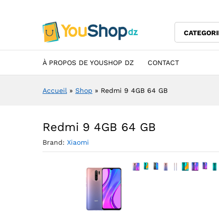
Redmi 9 4GB 64 GB
Description
Specification
Avis (0)
CATEGORI
À PROPOS DE YOUSHOP DZ
CONTACT
Accueil
»
Shop
»
Redmi 9 4GB 64 GB
Redmi 9 4GB 64 GB
Brand:
Xiaomi
Agran
Agrandir l’image : Re
Agrandir l’image :
Agrandir l’image : Redmi
Agrandir l’image
Agrandir l’im
Agrandir l
Agrandi
Ag