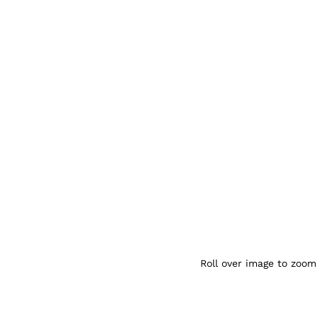
Agrandir l’image : Redmi 9 4GB 64 GB —
Roll over image to zoom