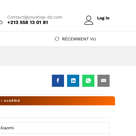
Prix sur devis
Contact@youshop-dz.com
Log in
+213 558 13 01 81
RÉCEMMENT VU
Z
 DZ
hop DZ
Xiaomi