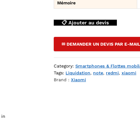
 YouShop DZ
Mémoire
📋 Ajouter au devis
✉ DEMANDER UN DEVIS PAR E-MAI
Category:
Smartphones & Flottes mobil
Tags:
Liquidation
,
note
,
redmi
,
xiaomi
Brand :
Xiaomi
 in