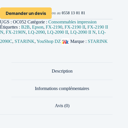
Demander un devis
ou au
0558 13 01 81
UGS :
OC052
Catégorie :
Consommables impression
Étiquettes :
B2B
,
Epson
,
FX-2190
,
FX-2190 II
,
FX-2190 II
N
,
FX-2190N
,
LQ-2090
,
LQ-2090 II
,
LQ-2090 II N
,
LQ-
2090C
,
STARINK
,
YouShop DZ
Marque :
STARINK
Description
Informations complémentaires
Avis (0)