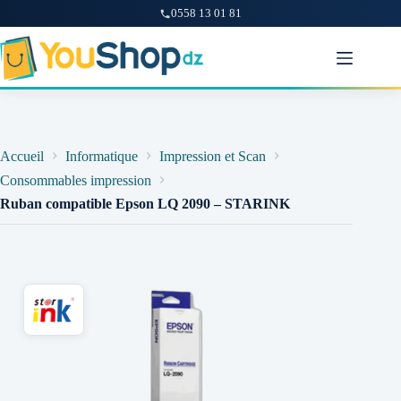
0558 13 01 81
Passer
au
contenu
Accueil
Informatique
Impression et Scan
Consommables impression
Ruban compatible Epson LQ 2090 – STARINK