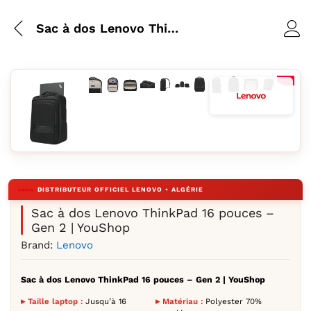
Sac à dos Lenovo ThinkPad 16 pouces – Gen 2 | YouShop
Agrandir l’image : Passe-câble de recharge
Agrandir l’image : Poches d'organisation
Agrandir l’image : Compartiment ord
Agrandir l’image : Sac à dos Len
Agrandir l’image : Bretelles 
Agrandir l’image : Sac à 
Agrandir l’image : Sac 
Agrandir l’image : S
Agrandir l’image
Agrandir l’im
Agrandir 
Agrandir l’image : Sac à dos Lenovo ThinkPad 16 pouces vu
Sac à dos Lenovo ThinkPad 16 pouces –
Gen 2 | YouShop
Brand:
Lenovo
Sac à dos Lenovo ThinkPad 16 pouces – Gen 2 | YouShop
▸ Taille laptop :
Jusqu’à 16
▸ Matériau :
Polyester 70%