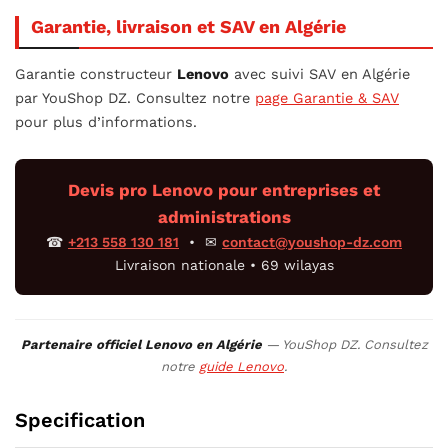
Garantie, livraison et SAV en Algérie
Garantie constructeur
Lenovo
avec suivi SAV en Algérie
par YouShop DZ. Consultez notre
page Garantie & SAV
pour plus d’informations.
Devis pro Lenovo pour entreprises et
administrations
☎
+213 558 130 181
• ✉
contact@youshop-dz.com
Livraison nationale • 69 wilayas
Partenaire officiel Lenovo en Algérie
— YouShop DZ. Consultez
notre
guide Lenovo
.
Specification