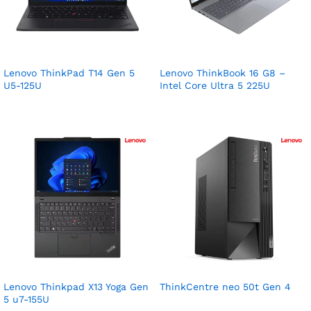
Lenovo ThinkPad T14 Gen 5
Lenovo ThinkBook 16 G8 –
U5-125U
Intel Core Ultra 5 225U
Lenovo Thinkpad X13 Yoga Gen
ThinkCentre neo 50t Gen 4
5 u7-155U