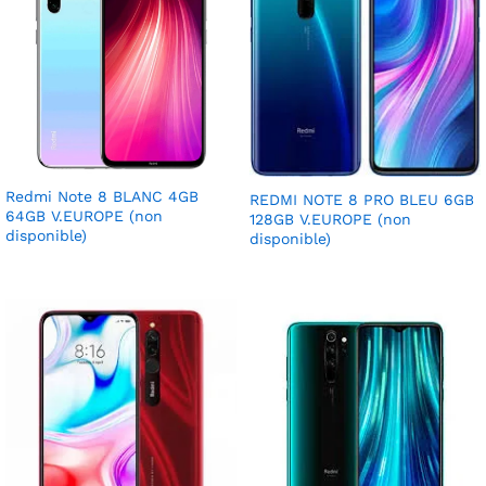
Redmi Note 8 BLANC 4GB
REDMI NOTE 8 PRO BLEU 6GB
64GB V.EUROPE (non
128GB V.EUROPE (non
disponible)
disponible)