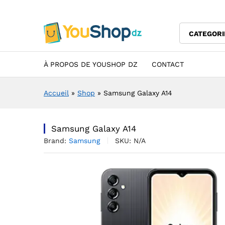
Samsung Galaxy A14
Description
Specification
Avis (0)
CATEGORI
À PROPOS DE YOUSHOP DZ
CONTACT
Accueil
»
Shop
»
Samsung Galaxy A14
Samsung Galaxy A14
Brand:
Samsung
SKU:
N/A