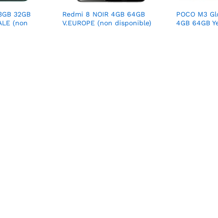
3GB 32GB
Redmi 8 NOIR 4GB 64GB
POCO M3 Glo
ALE (non
V.EUROPE (non disponible)
4GB 64GB Ye