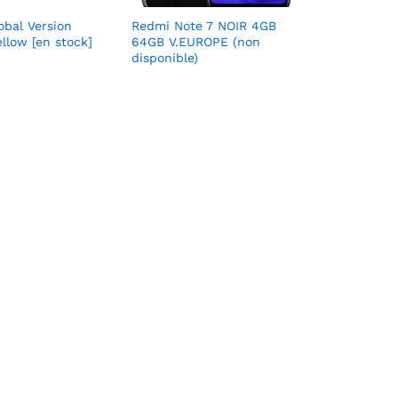
bal Version
Redmi Note 7 NOIR 4GB
llow [en stock]
64GB V.EUROPE (non
disponible)