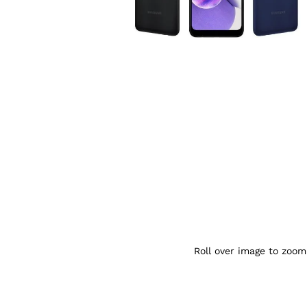
Agrandir l’image : samsung galaxy A03s 
Roll over image to zoom