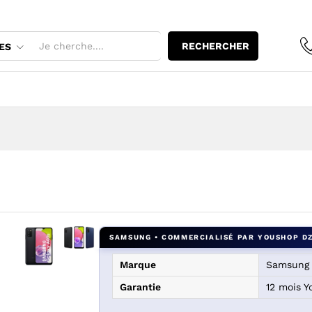
RECHERCHER
ES
Agrandir l’image : samsung galaxy A03s — YouShop 
Marque
Samsung
Agrandir l’image : samsung galaxy A03s — YouShop DZ
Garantie
12 mois 