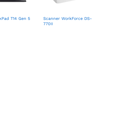
kPad T14 Gen 5
Scanner WorkForce DS-
770II