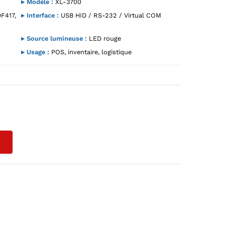
▸ Modèle :
XL-3700
DF417,
▸ Interface :
USB HID / RS-232 / Virtual COM
▸ Source lumineuse :
LED rouge
▸ Usage :
POS, inventaire, logistique
L