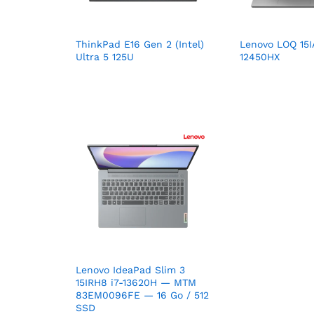
ThinkPad E16 Gen 2 (Intel)
Lenovo LOQ 15I
Ultra 5 125U
12450HX
Lenovo IdeaPad Slim 3
15IRH8 i7-13620H — MTM
83EM0096FE — 16 Go / 512
SSD