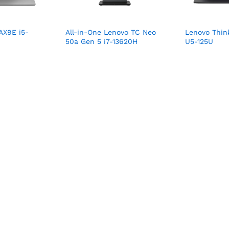
AX9E i5-
All-in-One Lenovo TC Neo
Lenovo Thin
50a Gen 5 i7-13620H
U5-125U