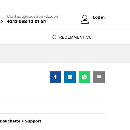
Prix sur devis
Ajouter au devis
Contact@youshop-dz.com
Log in
+213 558 13 01 81
RÉCEMMENT VU
 Douchette + Support
ouchette + Support — YouShop DZ
rre 2D Douchette + Support — YouShop DZ