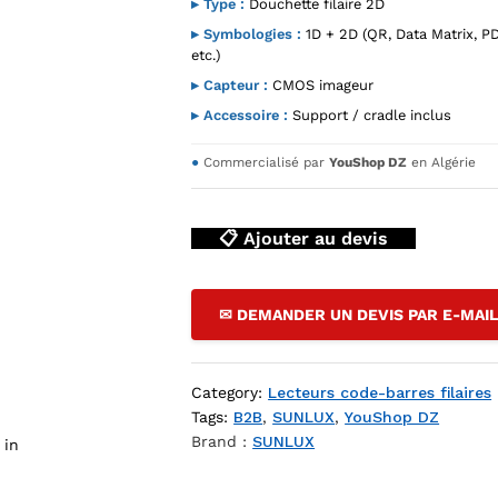
▸ Type :
Douchette filaire 2D
▸ Symbologies :
1D + 2D (QR, Data Matrix, P
etc.)
▸ Capteur :
CMOS imageur
▸ Accessoire :
Support / cradle inclus
●
Commercialisé par
YouShop DZ
en Algérie
📋 Ajouter au devis
ur Code Barre 2D Douchette + Support — YouShop DZ
✉ DEMANDER UN DEVIS PAR E-MAI
Category:
Lecteurs code-barres filaires
Tags:
B2B
,
SUNLUX
,
YouShop DZ
Brand :
SUNLUX
 in