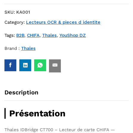
SKU:
KA001
Category:
Lecteurs OCR & pieces d identite
Tags:
B2B
,
CHIFA
,
Thales
,
YouShop DZ
Brand :
Thales
Description
Présentation
Thales IDBridge CT700 – Lecteur de carte CHIFA —