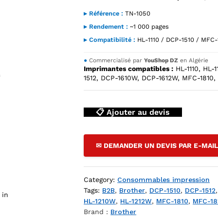
▸ Référence :
TN-1050
▸ Rendement :
~1 000 pages
▸ Compatibilité :
HL-1110 / DCP-1510 / MFC-
●
Commercialisé par
YouShop DZ
en Algérie
Imprimantes compatibles :
HL-1110, HL-1
1512, DCP-1610W, DCP-1612W, MFC-1810,
📋 Ajouter au devis
 Compatible (Ink Master) — HL-1110 / DCP-1510 / MFC-1810 — You
✉ DEMANDER UN DEVIS PAR E-MAI
Category:
Consommables impression
Tags:
B2B
,
Brother
,
DCP-1510
,
DCP-1512
 in
HL-1210W
,
HL-1212W
,
MFC-1810
,
MFC-18
Brand :
Brother