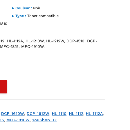
▸ Couleur :
Noir
▸ Type :
Toner compatible
1810
112, HL-1112A, HL-1210W, HL-1212W, DCP-1510, DCP-
 MFC-1815, MFC-1910W.
Shop DZ
L
,
DCP-1610W
,
DCP-1612W
,
HL-1110
,
HL-1112
,
HL-1112A
,
15
,
MFC-1910W
,
YouShop DZ