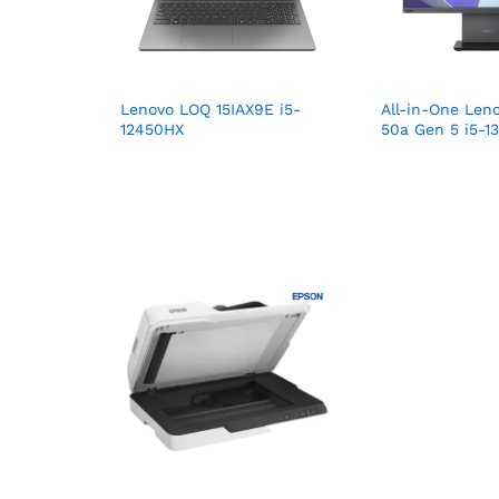
Lenovo LOQ 15IAX9E i5-
All-in-One Len
12450HX
50a Gen 5 i5-1