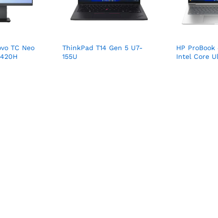
ovo TC Neo
ThinkPad T14 Gen 5 U7-
HP ProBook 4
3420H
155U
Intel Core U