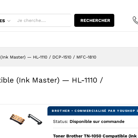
RECHERCHER
ES
(Ink Master) — HL-1110 / DCP-1510 / MFC-1810
ble (Ink Master) — HL-1110 /
Status:
Disponible sur commande
Agrandir l’image : Toner Brother TN-1050 Compatible (Ink M
Agrandir l’image : Toner Brother TN-1050 Compatibl
Toner Brother TN-1050 Compatible (Ink