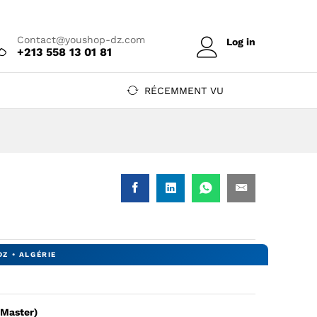
Prix sur
Ajouter au devis
devis
Contact@youshop-dz.com
Log in
+213 558 13 01 81
RÉCEMMENT VU
aster) — HL-1110 / DCP-1510 / MFC-1810 — YouShop DZ
e (Ink Master) — HL-1110 / DCP-1510 / MFC-1810 — YouShop DZ
 Master)