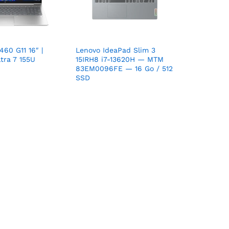
60 G11 16″ |
Lenovo IdeaPad Slim 3
ltra 7 155U
15IRH8 i7-13620H — MTM
83EM0096FE — 16 Go / 512
SSD