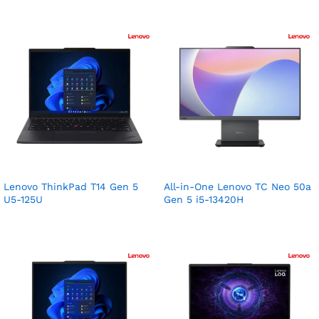
Lenovo ThinkPad T14 Gen 5
All-in-One Lenovo TC Neo 50a
U5-125U
Gen 5 i5-13420H