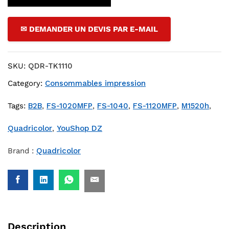
✉ DEMANDER UN DEVIS PAR E-MAIL
SKU:
QDR-TK1110
Category:
Consommables impression
Tags:
B2B
,
FS-1020MFP
,
FS-1040
,
FS-1120MFP
,
M1520h
,
Quadricolor
,
YouShop DZ
Brand :
Quadricolor
Description