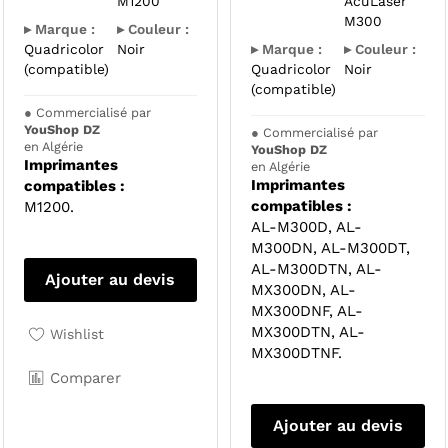
M1200
AcuLaser
M300
▸ Marque :
▸ Couleur :
Quadricolor
Noir
▸ Marque :
▸ Couleur :
(compatible)
Quadricolor
Noir
(compatible)
●
Commercialisé par
YouShop DZ
●
Commercialisé par
en Algérie
YouShop DZ
Imprimantes
en Algérie
Imprimantes
compatibles :
compatibles :
M1200.
AL-M300D, AL-
M300DN, AL-M300DT,
AL-M300DTN, AL-
Ajouter au devis
MX300DN, AL-
MX300DNF, AL-
MX300DTN, AL-
Wishlist
MX300DTNF.
Comparer
Ajouter au devis