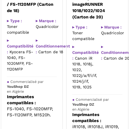
/ FS-1120MFP (Carton
imageRUNNER
de 18)
1018/1022/1024
(Carton de 20)
▸ Type :
▸ Marque :
Toner
Quadricolor
▸ Type :
▸ Marque :
compatible
Toner
Quadricolor
compatible
▸
▸
Compatibilité
Conditionnement
▸
▸
:
Kyocera FS-
:
Carton de 18
Compatibilité
Conditionnem
1040, FS-
:
Canon iR
:
Carton de 2
1020MFP, FS-
1018, 1018j,
1120MFP
1022,
1022j/a/f/i/if,
1024/j/if,
●
Commercialisé par
YouShop DZ
1019, 1025
en Algérie
Imprimantes
●
Commercialisé par
compatibles :
YouShop DZ
FS-1040, FS-1020MFP,
en Algérie
Imprimantes
FS-1120MFP, M1520h.
compatibles :
iR1018, iR1018J, iR1019,