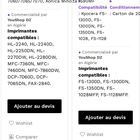
7060/7065/7070, Konica Minolta 1590MF
▸
▸
Compatibilité
Conditionnem
:
Kyocera FS-
:
Carton de 2
●
Commercialisé par
1300D, FS-
YouShop DZ
en Algérie
1300DN, FS-
Imprimantes
1350DN, FS-
compatibles :
1028, FS-1128
HL-2240, HL-2240D,
HL-2250DN, HL-
●
Commercialisé par
2270DW, HL-2280DW,
YouShop DZ
en Algérie
MFC-7360N, MFC-
Imprimantes
7460DN, MFC-7860DW,
compatibles :
DCP-7060D, DCP-
FS-1300D, FS-1300DN,
7065DN, FAX-2840.
FS-1350DN, FS-
1028MFP, FS-1128MFP.
Ajouter au devis
Ajouter au devis
Wishlist
Wishlist
Comparer