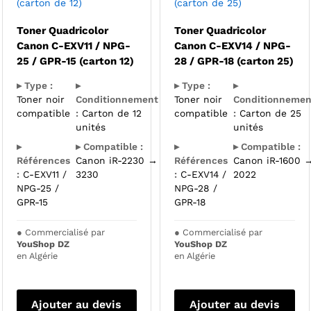
(carton de 12)
(carton de 25)
Toner Quadricolor
Toner Quadricolor
Canon C-EXV11 / NPG-
Canon C-EXV14 / NPG-
25 / GPR-15 (carton 12)
28 / GPR-18 (carton 25)
▸ Type :
▸
▸ Type :
▸
Toner noir
Conditionnement
Toner noir
Conditionnemen
compatible
:
Carton de 12
compatible
:
Carton de 25
unités
unités
▸
▸ Compatible :
▸
▸ Compatible :
Références
Canon iR-2230 →
Références
Canon iR-1600 
:
C-EXV11 /
3230
:
C-EXV14 /
2022
NPG-25 /
NPG-28 /
GPR-15
GPR-18
●
Commercialisé par
●
Commercialisé par
YouShop DZ
YouShop DZ
en Algérie
en Algérie
Ajouter au devis
Ajouter au devis