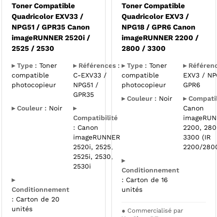
Toner Compatible
Toner Compatible
Quadricolor EXV33 /
Quadricolor EXV3 /
NPG51 / GPR35 Canon
NPG18 / GPR6 Canon
imageRUNNER 2520i /
imageRUNNER 2200 /
2525 / 2530
2800 / 3300
▸ Type :
Toner
▸ Références :
▸ Type :
Toner
▸ Référenc
compatible
C-EXV33 /
compatible
EXV3 / NP
photocopieur
NPG51 /
photocopieur
GPR6
GPR35
▸ Couleur :
Noir
▸ Compatib
▸ Couleur :
Noir
▸
Canon
Compatibilité
imageRU
:
Canon
2200, 280
imageRUNNER
3300 (IR
2520i, 2525,
2200/280
2525i, 2530,
▸
2530i
Conditionnement
▸
:
Carton de 16
Conditionnement
unités
:
Carton de 20
unités
●
Commercialisé par