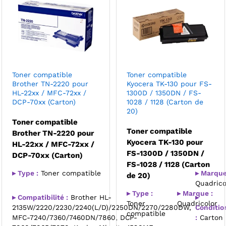
Toner compatible
Toner compatible
Brother TN-2220 pour
Kyocera TK-130 pour FS-
HL-22xx / MFC-72xx /
1300D / 1350DN / FS-
DCP-70xx (Carton)
1028 / 1128 (Carton de
20)
Toner compatible
Toner compatible
Brother TN-2220 pour
Kyocera TK-130 pour
HL-22xx / MFC-72xx /
FS-1300D / 1350DN /
DCP-70xx (Carton)
FS-1028 / 1128 (Carton
▸ Type :
Toner compatible
▸ Marque
de 20)
Quadrico
▸ Type :
▸ Marque :
▸ Compatibilité :
Brother HL-
▸
Toner
Quadricolor
2135W/2220/2230/2240(L/D)/2250DN/2270/2280DW,
Conditi
compatible
MFC-7240/7360/7460DN/7860, DCP-
:
Carton