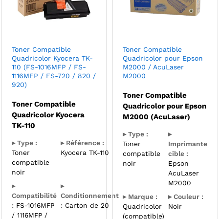
Toner Compatible
Toner Compatible
Quadricolor Kyocera TK-
Quadricolor pour Epson
110 (FS-1016MFP / FS-
M2000 / AcuLaser
1116MFP / FS-720 / 820 /
M2000
920)
Toner Compatible
Toner Compatible
Quadricolor pour Epson
Quadricolor Kyocera
M2000 (AcuLaser)
TK-110
▸ Type :
▸
▸ Type :
▸ Référence :
Toner
Imprimante
Toner
Kyocera TK-110
compatible
cible :
compatible
noir
Epson
noir
AcuLaser
M2000
▸
▸
Compatibilité
Conditionnement
▸ Marque :
▸ Couleur :
:
FS-1016MFP
:
Carton de 20
Quadricolor
Noir
/ 1116MFP /
(compatible)