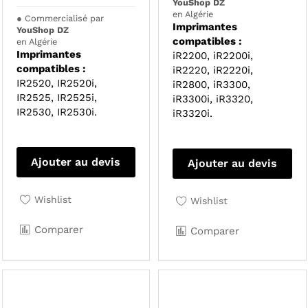
YouShop DZ
en Algérie
●
Commercialisé par
Imprimantes
YouShop DZ
compatibles :
en Algérie
Imprimantes
iR2200, iR2200i,
compatibles :
iR2220, iR2220i,
IR2520, IR2520i,
iR2800, iR3300,
IR2525, IR2525i,
iR3300i, iR3320,
IR2530, IR2530i.
iR3320i.
Ajouter au devis
Ajouter au devis
Wishlist
Wishlist
Comparer
Comparer