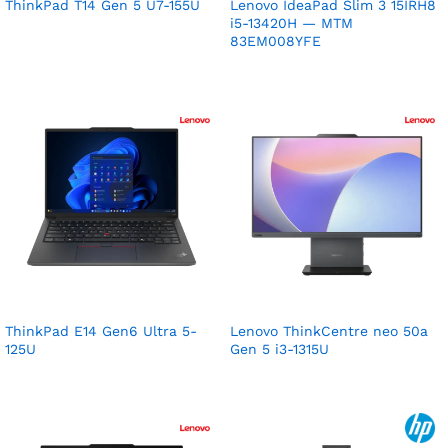
ThinkPad T14 Gen 5 U7-155U
Lenovo IdeaPad Slim 3 15IRH8
i5-13420H — MTM
83EM008YFE
ThinkPad E14 Gen6 Ultra 5-
Lenovo ThinkCentre neo 50a
125U
Gen 5 i3-1315U