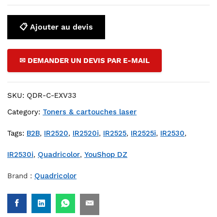
📋 Ajouter au devis
✉ DEMANDER UN DEVIS PAR E-MAIL
SKU:
QDR-C-EXV33
Category:
Toners & cartouches laser
Tags:
B2B
,
IR2520
,
IR2520i
,
IR2525
,
IR2525i
,
IR2530
,
IR2530i
,
Quadricolor
,
YouShop DZ
Brand :
Quadricolor