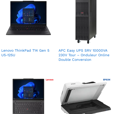
Lenovo ThinkPad T14 Gen 5
APC Easy UPS SRV 10000VA
U5-125U
230V Tour – Onduleur Online
Double Conversion