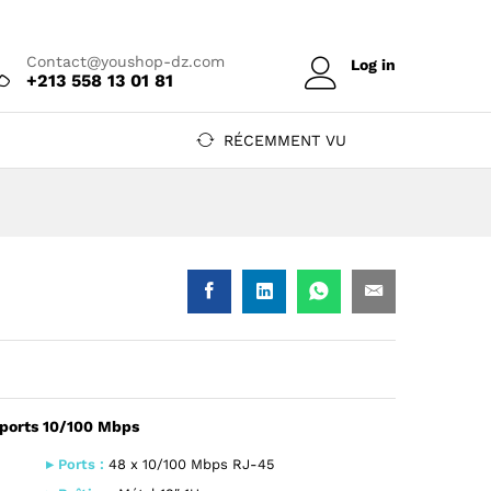
Prix sur devis
Ajouter au devis
Contact@youshop-dz.com
Log in
+213 558 13 01 81
RÉCEMMENT VU
ports 10/100 Mbps
rts 10/100 Mbps — YouShop DZ
ck 48 ports 10/100 Mbps — YouShop DZ
▸ Ports :
48 x 10/100 Mbps RJ-45