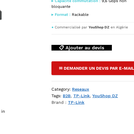
▸ Capacité commutation :
9,6 Gbps non
bloquante
▸ Format :
Rackable
●
Commercialisé par
YouShop DZ
en Algérie
📋 Ajouter au devis
 Switch Rack 48 ports 10/100 Mbps — YouShop DZ
✉ DEMANDER UN DEVIS PAR E-MAI
Category:
Reseaux
Tags:
B2B
,
TP-Link
,
YouShop DZ
Brand :
TP-Link
 in