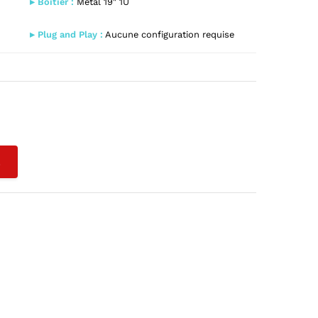
▸ Boîtier :
Métal 19″ 1U
▸ Plug and Play :
Aucune configuration requise
L