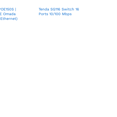
POE150S |
Tenda SG116 Switch 16
oE Omada
Ports 10/100 Mbps
 Ethernet)