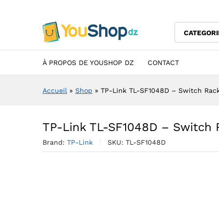
TP-Link TL-SF1048D - Switch
Description
Specification
Avis (0)
CATEGORI
À PROPOS DE YOUSHOP DZ
CONTACT
Accueil
»
Shop
»
TP-Link TL-SF1048D – Switch Rack
TP-Link TL-SF1048D – Switch 
Brand:
TP-Link
SKU:
TL-SF1048D