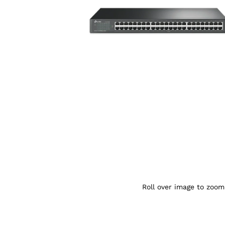
Agrandir l’image : TP-Link TL-SF1048D -
Roll over image to zoom