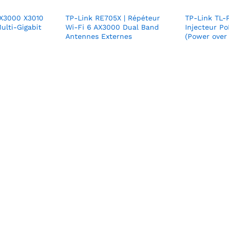
 X3000 X3010
TP-Link RE705X | Répéteur
TP-Link TL-
ulti-Gigabit
Wi-Fi 6 AX3000 Dual Band
Injecteur P
Antennes Externes
(Power over