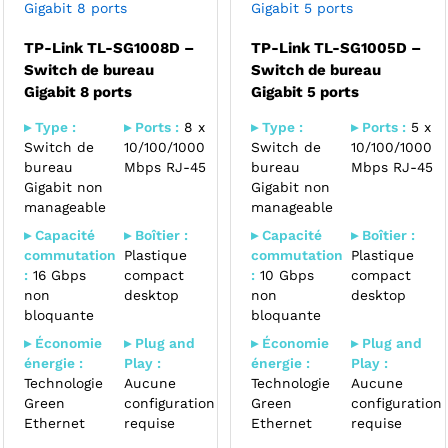
Gigabit 8 ports
Gigabit 5 ports
TP-Link TL-SG1008D –
TP-Link TL-SG1005D –
Switch de bureau
Switch de bureau
Gigabit 8 ports
Gigabit 5 ports
▸ Type :
▸ Ports :
8 x
▸ Type :
▸ Ports :
5 x
Switch de
10/100/1000
Switch de
10/100/1000
bureau
Mbps RJ-45
bureau
Mbps RJ-45
Gigabit non
Gigabit non
manageable
manageable
▸ Capacité
▸ Boîtier :
▸ Capacité
▸ Boîtier :
commutation
Plastique
commutation
Plastique
:
16 Gbps
compact
:
10 Gbps
compact
non
desktop
non
desktop
bloquante
bloquante
▸ Économie
▸ Plug and
▸ Économie
▸ Plug and
énergie :
Play :
énergie :
Play :
Technologie
Aucune
Technologie
Aucune
Green
configuration
Green
configuration
Ethernet
requise
Ethernet
requise