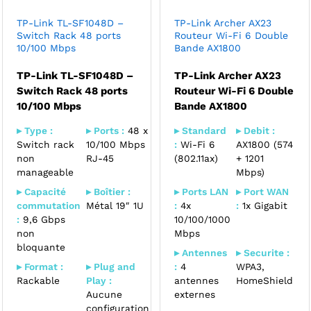
TP-Link TL-SF1048D –
TP-Link Archer AX23
Switch Rack 48 ports
Routeur Wi-Fi 6 Double
10/100 Mbps
Bande AX1800
TP-Link TL-SF1048D –
TP-Link Archer AX23
Switch Rack 48 ports
Routeur Wi-Fi 6 Double
10/100 Mbps
Bande AX1800
▸ Type :
▸ Ports :
48 x
▸ Standard
▸ Debit :
Switch rack
10/100 Mbps
:
Wi-Fi 6
AX1800 (574
non
RJ-45
(802.11ax)
+ 1201
manageable
Mbps)
▸ Capacité
▸ Boîtier :
▸ Ports LAN
▸ Port WAN
commutation
Métal 19″ 1U
:
4x
:
1x Gigabit
:
9,6 Gbps
10/100/1000
non
Mbps
bloquante
▸ Antennes
▸ Securite :
▸ Format :
▸ Plug and
:
4
WPA3,
Rackable
Play :
antennes
HomeShield
Aucune
externes
configuration