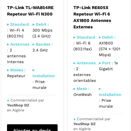
TP-Link TL-WA854RE
TP-Link RE605X
Repeteur Wi-Fi N300
Repeteur Wi-Fi 6
AX1800 Antennes
▸ Standard
▸ Debit :
Externes
:
Wi-Fi 4
300 Mbps
(802.11n)
(2.4 GHz)
▸ Standard
▸ Debit :
:
Wi-Fi 6
AX1800
▸ Antennes
▸ Bandes :
(802.11ax)
(574 + 1201
:
2
2.4 GHz
Mbps)
antennes
internes
▸ Antennes
▸ Port :
1x
:
2
Gigabit
▸ Modes :
▸
externes
Repeteur
Installation
orientables
:
Prise
murale
▸ Mesh :
▸
OneMesh
Installation
●
Commercialisé par
:
Prise
YouShop DZ
murale
en Algérie
●
Commercialisé par
YouShop DZ
en Algérie
Ajouter au devis