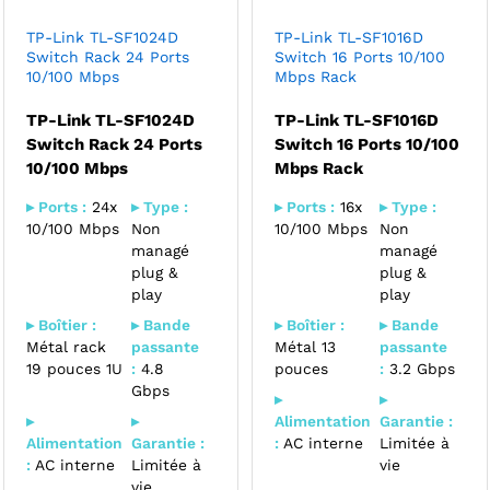
TP-Link TL-SF1024D
TP-Link TL-SF1016D
Switch Rack 24 Ports
Switch 16 Ports 10/100
10/100 Mbps
Mbps Rack
TP-Link TL-SF1024D
TP-Link TL-SF1016D
Switch Rack 24 Ports
Switch 16 Ports 10/100
10/100 Mbps
Mbps Rack
▸ Ports :
24x
▸ Type :
▸ Ports :
16x
▸ Type :
10/100 Mbps
Non
10/100 Mbps
Non
managé
managé
plug &
plug &
play
play
▸ Boîtier :
▸ Bande
▸ Boîtier :
▸ Bande
Métal rack
passante
Métal 13
passante
19 pouces 1U
:
4.8
pouces
:
3.2 Gbps
Gbps
▸
▸
▸
▸
Alimentation
Garantie :
Alimentation
Garantie :
:
AC interne
Limitée à
:
AC interne
Limitée à
vie
vie