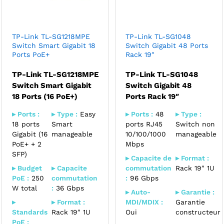
TP-Link TL-SG1218MPE
TP-Link TL-SG1048
Switch Smart Gigabit 18
Switch Gigabit 48 Ports
Ports PoE+
Rack 19″
TP-Link TL-SG1218MPE
TP-Link TL-SG1048
Switch Smart Gigabit
Switch Gigabit 48
18 Ports (16 PoE+)
Ports Rack 19″
▸ Ports :
▸ Type :
Easy
▸ Ports :
48
▸ Type :
18 ports
Smart
ports RJ45
Switch non
Gigabit (16
manageable
10/100/1000
manageable
PoE+ + 2
Mbps
SFP)
▸ Capacite de
▸ Format :
▸ Budget
▸ Capacite
commutation
Rack 19″ 1U
PoE :
250
commutation
:
96 Gbps
W total
:
36 Gbps
▸ Auto-
▸ Garantie :
▸
▸ Format :
MDI/MDIX :
Garantie
Standards
Rack 19″ 1U
Oui
constructeur
PoE :