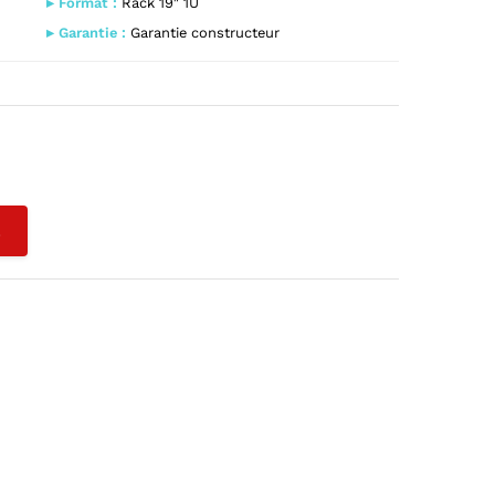
▸ Format :
Rack 19″ 1U
▸ Garantie :
Garantie constructeur
L