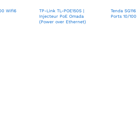
00 Wifi6
TP-Link TL-POE150S |
Tenda SG116
Injecteur PoE Omada
Ports 10/10
(Power over Ethernet)