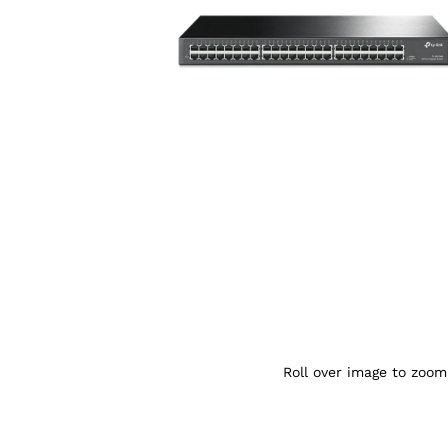
Agrandir l’image : TP-Link TL-SG1048 Swi
Roll over image to zoom