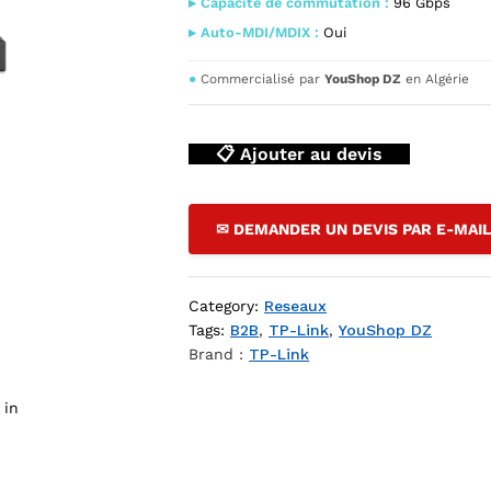
▸ Capacite de commutation :
96 Gbps
▸ Auto-MDI/MDIX :
Oui
●
Commercialisé par
YouShop DZ
en Algérie
📋 Ajouter au devis
✉ DEMANDER UN DEVIS PAR E-MAI
tch Gigabit 48 Ports Rack 19" — YouShop DZ
Category:
Reseaux
Tags:
B2B
,
TP-Link
,
YouShop DZ
Brand :
TP-Link
 in