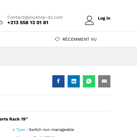
Prix sur devis
Ajouter au devis
Contact@youshop-dz.com
Log in
+213 558 13 01 81
RÉCEMMENT VU
orts Rack 19″
ts Rack 19" — YouShop DZ
t 48 Ports Rack 19" — YouShop DZ
▸ Type :
Switch non manageable