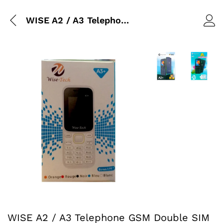
WISE A2 / A3 Telephone GSM Double SIM VGA 1000mAh Privacy Lock
Agrandir l’image :
Agrandir l
Agrandir l’image : WISE A2 / A3 Telephone GSM Double S
WISE A2 / A3 Telephone GSM Double SIM