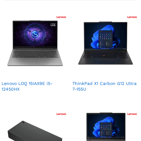
Lenovo LOQ 15IAX9E i5-
ThinkPad X1 Carbon G12 Ultra
12450HX
7-155U