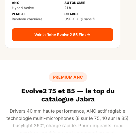
ANC
AUTONOMIE
Hybrid Active
21 h
PLIABLE
CHARGE
Bandeau charnière
USB-C + Qi sans fil
Voir la fiche Evolve2 65 Flex
PREMIUM ANC
Evolve2 75 et 85 — le top du
catalogue Jabra
Drivers 40 mm haute performance, ANC actif réglable,
technologie multi-microphones (8 sur le 75, 10 sur le 85),
busylight 360°, charge rapide. Pour dirigeants, road
warriors, créatifs en environnement bruyant.