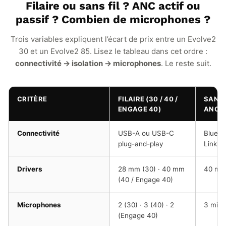
Filaire ou sans fil ? ANC actif ou
passif ? Combien de microphones ?
Trois variables expliquent l’écart de prix entre un Evolve2
30 et un Evolve2 85. Lisez le tableau dans cet ordre :
connectivité → isolation → microphones
. Le reste suit.
CRITÈRE
FILAIRE (30 / 40 /
SANS 
ENGAGE 40)
ANC (
Connectivité
USB-A ou USB-C
Blueto
plug-and-play
Link 3
Drivers
28 mm (30) · 40 mm
40 mm 
(40 / Engage 40)
Microphones
2 (30) · 3 (40) · 2
3 mic
(Engage 40)