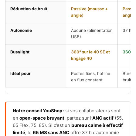
Réduction de bruit
Passive (mousse +
Passiv
angle)
angle)
Autonomie
Aucune (alimentation
37 h c
USB)
Busylight
360° sur le 40 SE et
360° 
Engage 40
Idéal pour
Postes fixes, hotline
Bureau
en flux constant
bruit 
Notre conseil YouShop :
si vos collaborateurs sont
en
open-space bruyant
, partez sur l’
ANC actif
(55,
65 Flex, 75, 85). Si c’est un
bureau calme à effectif
limité
, le
65 MS sans ANC
offre 37 h d’autonomie